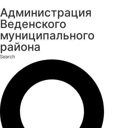
Перейти
Администрация
к
содержимому
Веденского
муниципального
района
Search