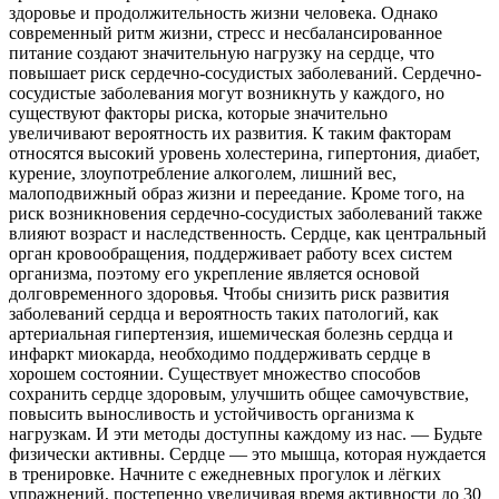
здоровье и продолжительность жизни человека. Однако
современный ритм жизни, стресс и несбалансированное
питание создают значительную нагрузку на сердце, что
повышает риск сердечно-сосудистых заболеваний. Сердечно-
сосудистые заболевания могут возникнуть у каждого, но
существуют факторы риска, которые значительно
увеличивают вероятность их развития. К таким факторам
относятся высокий уровень холестерина, гипертония, диабет,
курение, злоупотребление алкоголем, лишний вес,
малоподвижный образ жизни и переедание. Кроме того, на
риск возникновения сердечно-сосудистых заболеваний также
влияют возраст и наследственность. Сердце, как центральный
орган кровообращения, поддерживает работу всех систем
организма, поэтому его укрепление является основой
долговременного здоровья. Чтобы снизить риск развития
заболеваний сердца и вероятность таких патологий, как
артериальная гипертензия, ишемическая болезнь сердца и
инфаркт миокарда, необходимо поддерживать сердце в
хорошем состоянии. Существует множество способов
сохранить сердце здоровым, улучшить общее самочувствие,
повысить выносливость и устойчивость организма к
нагрузкам. И эти методы доступны каждому из нас. — Будьте
физически активны. Сердце — это мышца, которая нуждается
в тренировке. Начните с ежедневных прогулок и лёгких
упражнений, постепенно увеличивая время активности до 30