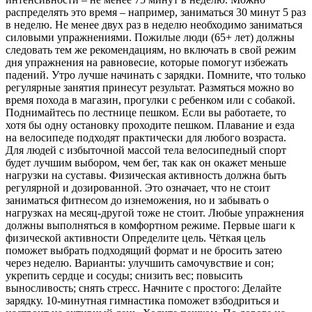
распределять это время – например, заниматься 30 минут 5 раз
в неделю. Не менее двух раз в неделю необходимо заниматься
силовыми упражнениями. Пожилые люди (65+ лет) должны
следовать тем же рекомендациям, но включать в свой режим
дня упражнения на равновесие, которые помогут избежать
падений. Утро лучше начинать с зарядки. Помните, что только
регулярные занятия принесут результат. Размяться можно во
время похода в магазин, прогулки с ребенком или с собакой.
Поднимайтесь по лестнице пешком. Если вы работаете, то
хотя бы одну остановку проходите пешком. Плавание и езда
на велосипеде подходят практически для любого возраста.
Для людей с избыточной массой тела велосипедный спорт
будет лучшим выбором, чем бег, так как он окажет меньше
нагрузки на суставы. Физическая активность должна быть
регулярной и дозированной. Это означает, что не стоит
заниматься фитнесом до изнеможения, но и забывать о
нагрузках на месяц-другой тоже не стоит. Любые упражнения
должны выполняться в комфортном режиме. Первые шаги к
физической активности Определите цель. Чёткая цель
поможет выбрать подходящий формат и не бросить затею
через неделю. Варианты: улучшить самочувствие и сон;
укрепить сердце и сосуды; снизить вес; повысить
выносливость; снять стресс. Начните с простого: Делайте
зарядку. 10-минутная гимнастика поможет взбодриться и