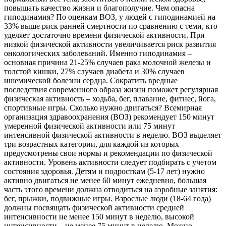
повышать качество жизни и благополучие. Чем опасна
гиподинамия? По оценкам ВОЗ, у людей с гиподинамией на
33% выше риск ранней смертности по сравнению с теми, кто
уделяет достаточно времени физической активности. При
низкой физической активности увеличивается риск развития
онкологических заболеваний. Именно гиподинамия –
основная причина 21-25% случаев рака молочной железы и
толстой кишки, 27% случаев диабета и 30% случаев
ишемической болезни сердца. Сократить вредные
последствия современного образа жизни поможет регулярная
физическая активность – ходьба, бег, плавание, фитнес, йога,
спортивные игры. Сколько нужно двигаться? Всемирная
организация здравоохранения (ВОЗ) рекомендует 150 минут
умеренной физической активности или 75 минут
интенсивной физической активности в неделю. ВОЗ выделяет
три возрастных категории, для каждой из которых
предусмотрены свои нормы и рекомендации по физической
активности. Уровень активности следует подбирать с учетом
состояния здоровья. Детям и подросткам (5-17 лет) нужно
активно двигаться не менее 60 минут ежедневно, большая
часть этого времени должна отводиться на аэробные занятия:
бег, прыжки, подвижные игры. Взрослые люди (18-64 года)
должны посвящать физической активности средней
интенсивности не менее 150 минут в неделю, высокой
интенсивности – не менее 75 минут в неделю. Можно