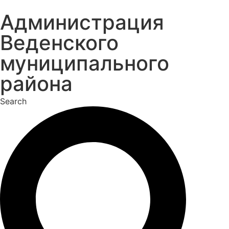
Перейти
Администрация
к
содержимому
Веденского
муниципального
района
Search