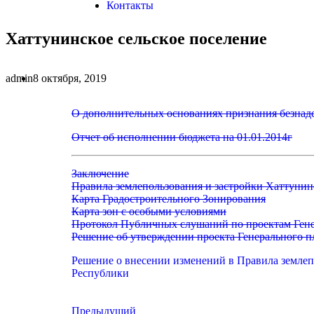
Контакты
Хаттунинское сельское поселение
admin
8 октября, 2019
О дополнительных основаниях признания безнад
Отчет об исполнении бюджета на 01.01.2014г
Заключение
Правила землепользования и застройки Хаттунин
Карта Градостроительного Зонирования
Карта зон с особыми условиями
Протокол Публичных слушаний по проектам Генер
Решение об утверждении проекта Генерального п
Решение о внесении изменений в Правила землеп
Республики
Предыдущий