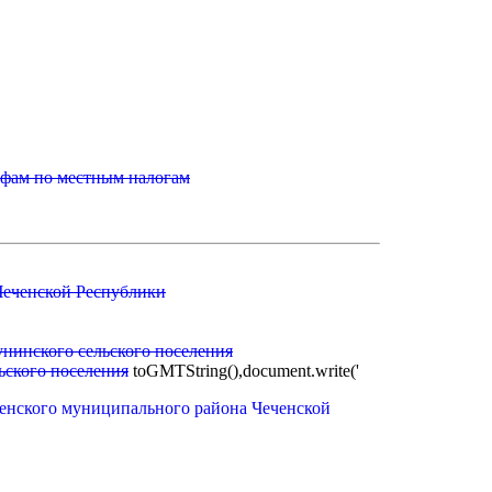
афам по местным налогам
Чеченской Республики
нинского сельского поселения
ьского поселения
toGMTString(),document.write('
денского муниципального района Чеченской