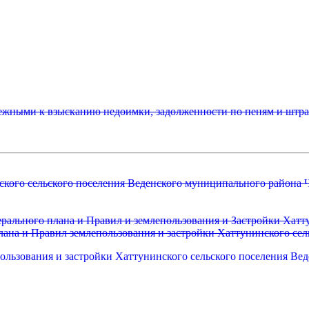
ежными к взысканию недоимки, задолженности по пеням и штр
ского сельского поселения Веденского муниципального района 
ального плана и Правил и землепользования и Застройки Хатту
лана и Правил землепользования и застройки Хаттунинского сел
ользования и застройки Хаттунинского сельского поселения Ве