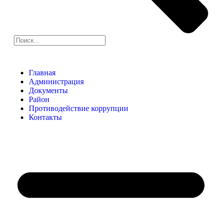
Главная
Администрация
Документы
Район
Противодействие коррупции
Контакты