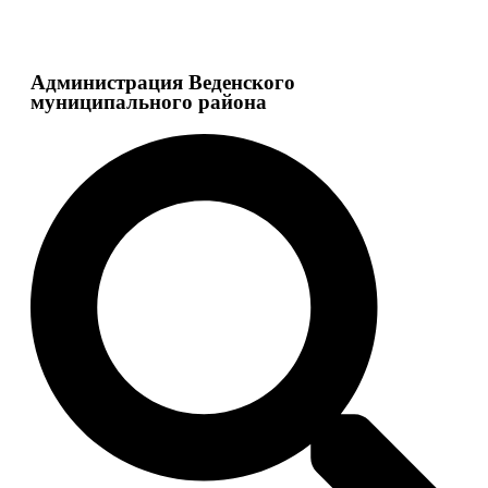
Администрация Веденского
муниципального района