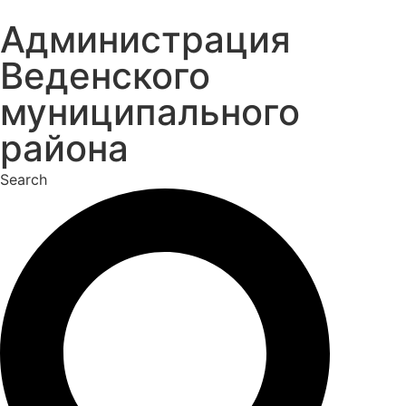
Перейти
Администрация
к
содержимому
Веденского
муниципального
района
Search