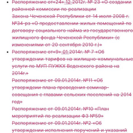
Распоряжение от«24»
12
2012г. № 23 «О создании
районной комиссии по реализации
Закона Чеченской Республики от 14 июля 2008 г.
№34-рз «О предоставлении жилых помещений по
договору социального найма из государственного
жилищного фонда Чеченской Республики» (с
изменениями от 20 сентября 2010 г.)»
Распоряжение от«9»
01
2014г. № 7 «Об
утверждении тарифов на жилищно-коммунальные
услуги по МУП ПУЖКХ Веденского района на
2014г.»
Распоряжение от 09.01.2014г. №11 «Об
утверждеии плана проведения семинар-
совещания с главами сельских поселений на 2014
год»
Распоряжение от 09.01.2014г. №10 «План
мероприятий по реализации ФЗ №59»
Распоряжение от 09.01.2014г. №2 «Об
утверждении исполнения поручений и указаний