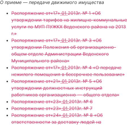
О приеме — передаче движимого имущества
Распоряжение от«17»
01
2013г. № 1 «Об
утверждении тарифов на жилищно-коммунальные
услуги по МУП ПУЖКХ Веденского района на 2013
г.»
Распоряжение от«17»
01
2013г. № 3 «Об
утверждении Положения об организационно-
общем отделе Администрации Веденского
Муниципального района»
Распоряжение от«17»
01
2013г. № 4 «О передаче
нежилого помещения в бессрочное пользование»
Распоряжение от«21»
01
2013г. № 5 «Об
утверждении должностных инструкций
работников организационно — общего отдела»
Распоряжение от«23»
01
2013г. № 6
Распоряжение от«23»
01
2013г. № 7
Распоряжение от«24»
01
2013г. № 8 «Об
ответственности за доставку людей на