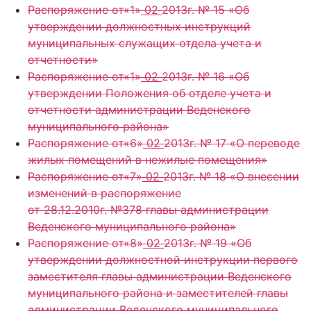
Распоряжение от«1»
02
2013г. № 15 «Об
утверждении должностных инструкций
муниципальных служащих отдела учета и
отчетности»
Распоряжение от«1»
02
2013г. № 16 «Об
утверждении Положения об отделе учета и
отчетности администрации Веденского
муниципального района»
Распоряжение от«6»
02
2013г. № 17 «О переводе
жилых помещений в нежилые помещения»
Распоряжение от«7»
02
2013г. № 18 «О внесении
изменений в распоряжение
от 28.12.2010г. №378 главы администрации
Веденского муниципального района»
Распоряжение от«8»
02
2013г. № 19 «Об
утверждении должностной инструкции первого
заместителя главы администрации Веденского
муниципального района и заместителей главы
администрации Веденского муниципального