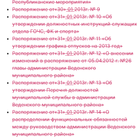
Республиканские мероприятия»
Распоряжение от«30»
01
2013г. № 9
Распоряжение от«31»
01
2013г. № 10 «Об
утверждении должностных инструкций служащих
отдела ГОЧС, ФК и спорта»
Распоряжение от«31»
01
2013г. № 11 «Об
утверждении графика отпусков на 2013 год»
Распоряжение от«31»
01
2013г. № 12 «О внесении
изменений в распоряжение от 05.04.2012 г. №26
главы администрации Веденского
муниципального района»
Распоряжение от«31»
01
2013г. № 13 «Об
утверждении Перечня должностей
муниципальной службы в администрации
Веденского муниципального района»
Распоряжение от«31»
01
2013г. № 14 «О
распределении функциональных обязанностей
между руководством администрации Веденского
муниципального района»