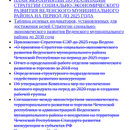
ПЛАН МЕРОПРИЯТИЙ ПО РЕАЛИЗАЦИИ
СТРАТЕГИИ СОЦИАЛЬНО-ЭКОНОМИЧЕСКОГО
РАЗВИТИЯ ВЕДЕНСКОГО МУНИЦИПАЛЬНОГО
РАЙОНА НА ПЕРИОД ДО 2025 ГОДА
Таблица целевых индикаторов, установленных для
достижения целей Стратегии социально-
экономического развития Веденского муниципального
района до 2030 года
Приложение Стратегии СЭР до 2025 года Ведено
«О принятии Стратегии социально-экономического
развития Веденского муниципального района
Чеченской Республики на период до 2025 года»
Отчет о проделанной работе отделом экономического
развития и торговли за 2018 год
Определения структурного подразделения по
содействию развитию конкуренции
Об утверждении Комплекса мер по увеличению
валового продукта на перед до 2020 года и создании
рабочей группы
Соглашение между министерством экономического,
территориального развития и торговли Чеченской
республики и администрацией Веденского
муниципального района о внедрении на территории
Чеченской Республики Стандарта развития
конкуренции в субъектах РФ