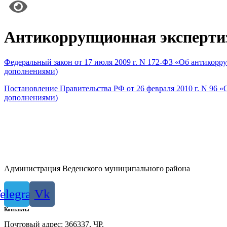
Антикоррупционная эксперти
Федеральный закон от 17 июля 2009 г. N 172-ФЗ «Об антикор
дополнениями)
Постановление Правительства РФ от 26 февраля 2010 г. N 96 
дополнениями)
Администрация Веденского муниципального района
elegram
Vk
Контакты
Почтовый адрес: 366337, ЧР,