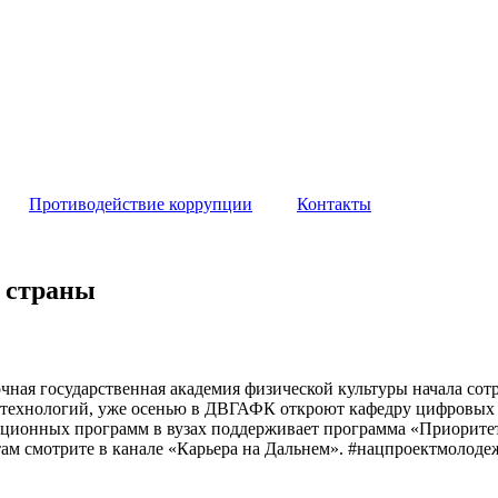
Противодействие коррупции
Контакты
т страны
очная государственная академия физической культуры начала со
х технологий, уже осенью в ДВГАФК откроют кафедру цифровых
ационных программ в вузах поддерживает программа «Приоритет
 там смотрите в канале «Карьера на Дальнем». #нацпроектмолод