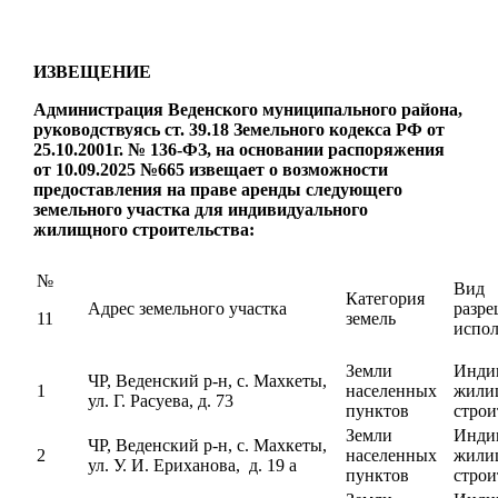
ИЗВЕЩЕНИЕ
Администрация Веденского муниципального района,
руководствуясь ст. 39.18 Земельного кодекса РФ от
25.10.2001г. № 136-ФЗ, на основании распоряжения
от 10.09.2025 №665 извещает о возможности
предоставления на праве аренды следующего
земельного участка для индивидуального
жилищного строительства:
№
Вид
Категория
Адрес земельного участка
разре
11
земель
испол
Земли
Инди
ЧР, Веденский р-н, с. Махкеты,
1
населенных
жили
ул. Г. Расуева, д. 73
пунктов
строи
Земли
Инди
ЧР, Веденский р-н, с. Махкеты,
2
населенных
жили
ул. У. И. Ериханова, д. 19 а
пунктов
строи