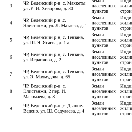
Земли
Инди
ЧР, Веденский р-н, с. Махкеты,
3
населенных
жили
ул .У .И. Хизирова, д. 80
пунктов
строи
Земли
Инди
ЧР, Веденский р-н ,с.
4
населенных
жили
Элистанжи, ул. Л. Матаева, д. 1
пунктов
строи
Земли
Инди
ЧР, Веденский р-н, с. Тевзана,
5
населенных
жили
ул. Ш. Я .Ясаева, д. 1 а
пунктов
строи
Земли
Инди
ЧР, Веденский р-н, с. Тевзана,
6
населенных
жили
ул. Исраилова, д. 2
пунктов
строи
Земли
Инди
ЧР, Веденский р-н, с. Тевзана,
7
населенных
жили
ул. Э. Махмудова, д. 65
пунктов
строи
ЧР, Веденский р-н, с.
Земли
Инди
8
Элистанжи, 2 пер. И.
населенных
жили
Магомаева, д. 8
пунктов
строи
Земли
Инди
ЧР, Веденский р-н ,с. Дышне-
9
населенных
жили
Ведено, ул. Ш. Садулаева, д. 4
пунктов
строи