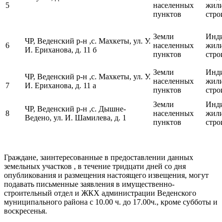
5
населенных
жил
пунктов
стро
Земли
Инд
ЧР, Веденский р-н ,с. Махкеты, ул. У.
6
населенных
жил
И. Ериханова, д. 11 б
пунктов
стро
Земли
Инд
ЧР, Веденский р-н ,с. Махкеты, ул. У.
населенных
жил
7
И. Ериханова, д. 11 а
пунктов
стро
Земли
Инд
ЧР, Веденский р-н ,с. Дышне-
8
населенных
жил
Ведено, ул. И. Шамилева, д. 1
пунктов
стро
Граждане, заинтересованные в предоставлении данных
земельных участков , в течение тридцати дней со дня
опубликования и размещения настоящего извещения, могут
подавать письменные заявления в имущественно-
строительный отдел и ЖКХ администрации Веденского
муниципального района с 10.00 ч. до 17.00ч., кроме субботы и
воскресенья.