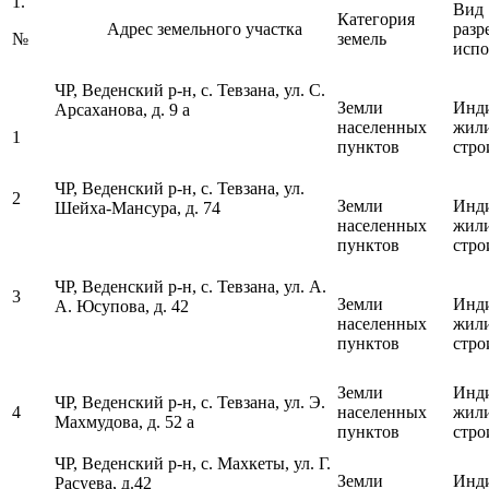
1.
Вид
Категория
Адрес земельного участка
разр
№
земель
испо
ЧР, Веденский р-н, с. Тевзана, ул. С.
Земли
Инд
Арсаханова, д. 9 а
населенных
жил
1
пунктов
стро
ЧР, Веденский р-н, с. Тевзана, ул.
2
Земли
Инд
Шейха-Мансура, д. 74
населенных
жил
пунктов
стро
ЧР, Веденский р-н, с. Тевзана, ул. А.
3
Земли
Инд
А. Юсупова, д. 42
населенных
жил
пунктов
стро
Земли
Инд
ЧР, Веденский р-н, с. Тевзана, ул. Э.
4
населенных
жил
Махмудова, д. 52 а
пунктов
стро
ЧР, Веденский р-н, с. Махкеты, ул. Г.
Земли
Инд
Расуева, д.42