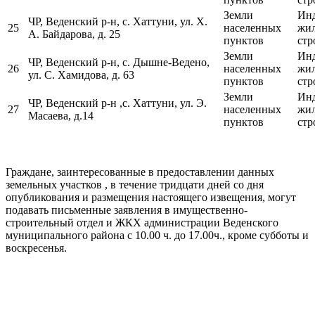
Земли
Ин
ЧР, Веденский р-н, с. Хаттуни, ул. Х.
25
населенных
жи
А. Байдарова, д. 25
пунктов
стр
Земли
Ин
ЧР, Веденский р-н, с. Дышне-Ведено,
26
населенных
жи
ул. С. Хамидова, д. 63
пунктов
стр
Земли
Ин
ЧР, Веденский р-н ,с. Хаттуни, ул. Э.
27
населенных
жи
Масаева, д.14
пунктов
стр
Граждане, заинтересованные в предоставлении данных
земельных участков , в течение тридцати дней со дня
опубликования и размещения настоящего извещения, могут
подавать письменные заявления в имущественно-
строительный отдел и ЖКХ администрации Веденского
муниципального района с 10.00 ч. до 17.00ч., кроме субботы и
воскресенья.