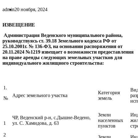
admin
20 ноября, 2024
ИЗВЕЩЕНИЕ
Администрация Веденского муниципального района,
руководствуясь ст. 39.18 Земельного кодекса РФ от
25.10.2001г. № 136-ФЗ, на основании распоряжения от
20.11.2024 №1219 извещает о возможности предоставления
на праве аренды следующих земельных участков для
индивидуального жилищного строительства:
1.
Ви
Категория
Адрес земельного участка
раз
№
земель
исп
Земли
Ин
ЧР, Веденский р-н, с.Дышне-Ведено,
населенных
жи
1
ул. С. Хамидова, д. 63
пунктов
стр
2
Земли
Ин