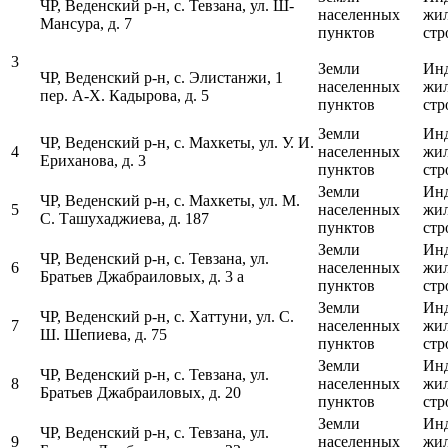
ЧР, Веденский р-н, с. Тевзана, ул. Ш-
населенных
жи
Мансура, д. 7
пунктов
стр
3
Земли
Ин
ЧР, Веденский р-н, с. Элистанжи, 1
населенных
жи
пер. А-Х. Кадырова, д. 5
пунктов
стр
Земли
Ин
ЧР, Веденский р-н, с. Махкеты, ул. У. И.
4
населенных
жи
Ериханова, д. 3
пунктов
стр
Земли
Ин
ЧР, Веденский р-н, с. Махкеты, ул. М.
5
населенных
жи
С. Ташухаджиева, д. 187
пунктов
стр
Земли
Ин
ЧР, Веденский р-н, с. Тевзана, ул.
6
населенных
жи
Братьев Джабраиловых, д. 3 а
пунктов
стр
Земли
Ин
ЧР, Веденский р-н, с. Хаттуни, ул. С.
7
населенных
жи
Ш. Шепиева, д. 75
пунктов
стр
Земли
Ин
ЧР, Веденский р-н, с. Тевзана, ул.
8
населенных
жи
Братьев Джабраиловых, д. 20
пунктов
стр
Земли
Ин
ЧР, Веденский р-н, с. Тевзана, ул.
9
населенных
жи