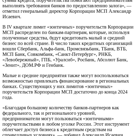
суммы кредита, поручительства помогают предпринимателям
выполнять требования банков по предоставлению залога», —
отметил генеральный директор Корпорации МСП Александр
Исаевич.
В IV квартале лимит «зонтичных» поручительств Корпорации
МСП распределен по банкам-партнерам, которые, используя
полученные средства, будут кредитовать малый и средний
бизнес по всей стране. В число таких кредитных организаций
вошли Сбербанк, Альфа-банк, Промсвязьбанк, ТБанк, ВТБ,
МСП Банк, Совкомбанк, «Санкт-Петербург», РНКБ,
«Левобережный», ГПБ, «Уралсиб», Росбанк, Абсолют Банк,
«Зенит», ДОМ.РФ и Генбанк.
Малые и средние предприятия также могут воспользоваться
возможностью привлекать финансирование в региональных
банках. Существующих у них лимитов «зонтичных»
поручительств Корпорации МСП достаточно до конца 2024
года.
«Благодаря большому количеству банков-партнеров как
федерального, так и регионального уровней,
предприниматели могут пользоваться «зонтичными»
поручительствами в любом уголке России. Этот инструмент
облегчает доступ бизнеса к кредитным средствам на
справедливых условиях», — добавил Александр Исаевич.