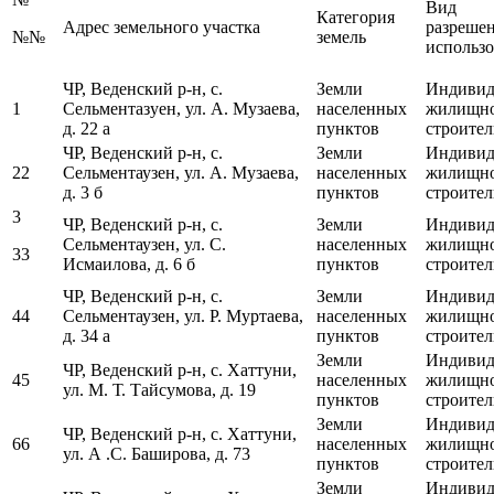
Вид
Категория
Адрес земельного участка
разреше
№№
земель
использ
ЧР, Веденский р-н, с.
Земли
Индивид
1
Сельментазуен, ул. А. Музаева,
населенных
жилищн
д. 22 а
пунктов
строител
ЧР, Веденский р-н, с.
Земли
Индивид
22
Сельментаузен, ул. А. Музаева,
населенных
жилищн
д. 3 б
пунктов
строител
3
ЧР, Веденский р-н, с.
Земли
Индивид
Сельментаузен, ул. С.
населенных
жилищн
33
Исмаилова, д. 6 б
пунктов
строител
ЧР, Веденский р-н, с.
Земли
Индивид
44
Сельментаузен, ул. Р. Муртаева,
населенных
жилищн
д. 34 а
пунктов
строител
Земли
Индивид
ЧР, Веденский р-н, с. Хаттуни,
45
населенных
жилищн
ул. М. Т. Тайсумова, д. 19
пунктов
строител
Земли
Индивид
ЧР, Веденский р-н, с. Хаттуни,
66
населенных
жилищн
ул. А .С. Баширова, д. 73
пунктов
строител
Земли
Индивид