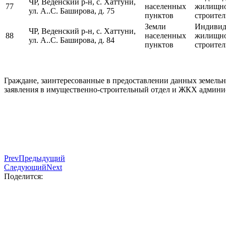
ЧР, Веденский р-н, с. Хаттуни,
77
населенных
жилищн
ул. А..С. Баширова, д. 75
пунктов
строител
Земли
Индивид
ЧР, Веденский р-н, с. Хаттуни,
88
населенных
жилищн
ул. А..С. Баширова, д. 84
пунктов
строител
Граждане, заинтересованные в предоставлении данных земельн
заявления в имущественно-строительный отдел и ЖКХ админист
Prev
Предыдущий
Следующий
Next
Поделится: