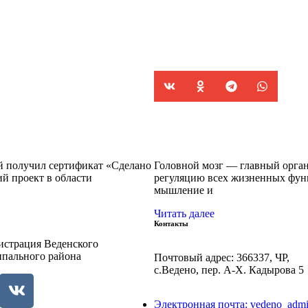
й получил сертификат «Сделано
Головной мозг — главный орган
 проект в области
регуляцию всех жизненных функ
мышление и
Читать далее
Контакты
страция Веденского
пального района
Почтовый адрес: 366337, ЧР,
с.Ведено, пер. А-Х. Кадыровa 5
Электронная почта: vedeno_adm