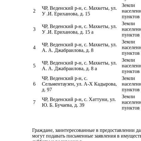
Земли
ЧР, Веденский р-н, с. Махкеты, ул.
2
населен
У .И. Ериханова, д. 15
пунктов
Земли
ЧР, Веденский р-н, с. Махкеты, ул.
3
населен
У .И. Ериханова, д. 15 а
пунктов
Земли
ЧР, Веденский р-н, с. Махкеты, ул.
4
населен
А. А. Джабраилова, д. 8
пунктов
Земли
ЧР, Веденский р-н, с. Махкеты, ул.
5
населен
А. А. Джабраилова, д. 8 а
пунктов
ЧР, Веденский р-н, с.
Земли
6
Сельментаузен, ул. А-Х Кадырова,
населен
д. 97
пунктов
Земли
ЧР, Веденский р-н, с. Хаттуни, ул.
7
населен
Ю. Б. Бучаева, д. 39
пунктов
Граждане, заинтересованные в предоставлении да
могут подавать письменные заявления в имущест