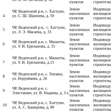
пунктов
строитель
Земли
Индивиду
ЧР, Веденский р-н, с. Хаттуни,
населенных
жилищно
4
ул. С. Ш. Шапиева, д. 59
пунктов
строитель
Земли
Индивиду
ЧР, Веденский р-н, с. Хаттуни,
5
населенных
жилищно
ул. Э. Э. Масаева, д. 33
пунктов
строитель
Земли
Индивиду
ЧР, Веденский р-н, с. Махкеты,
6
населенных
жилищно
ул. У. И. Ериханова, д. 55
пунктов
строитель
Земли
Индивиду
ЧР, Веденский р-н, с. Махкеты,
населенных
жилищно
7
ул. У. И. Ериханова, д.15
пунктов
строитель
Земли
Индивиду
ЧР, Веденский р-н, с. Тевзана,
8
населенных
жилищно
ул. Ноурзбаева, д. 26
пунктов
строитель
Земли
Индивиду
ЧР, Веденский р-н, с.
9
населенных
жилищно
Элистанжи, ул. В. Надаева, д. 3 а
пунктов
строитель
Земли
Индивиду
ЧР, Веденский р-н, с. Хаттуни,
10
населенных
жилищно
ул. А. С. Баширова, д. 89
пунктов
строитель