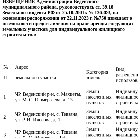
ИЗВЕЩЕНИЕ
Администрация Веденского
муниципального района, руководствуясь ст. 39.18
Земельного кодекса РФ от 25.10.2001г. № 136-ФЗ, на
основании распоряжения от 22.11.2023 г. №750 извещает о
возможности предоставления на праве аренды следующих
земельных участков для индивидуального жилищного
строительства:
№
Адрес
Вид
Категория
разрешенн
11
земельного участка
земель
использов
Земли
Индивиду
ЧР, Веденский р-н, с. Махкеты,
1
населенных
жилищно
ул. М. С. Гермерзаева, д. 15
пунктов
строитель
Земли
Индивиду
ЧР, Веденский р-н, с. Тевзана,
2
населенных
жилищно
ул. Р. И. Илесова, д. 1
пунктов
строитель
Земли
Индивиду
ЧР, Веденский р-н, с. Тевзана,
3
населенных
жилищно
ул. Х. М. Метаева, д. 94