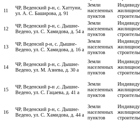
Земли
Индивиду
ЧР, Веденский р-н, с. Хаттуни,
11
населенных
жилищно
ул. А. С. Баширова, д. 91
пунктов
строитель
Земли
Индивиду
ЧР, Веденский р-н, с. Дышне-
12
населенных
жилищно
Ведено, ул. С. Хамидова, д. 54 а
пунктов
строитель
Земли
Индивиду
ЧР, Веденсий р-н, с. Дышне-
13
населенных
жилищно
Ведено, ул. С. Хамидова, д. 16 а
пунктов
строитель
Земли
Индивиду
ЧР, Веденский р-н, с. Дышне-
14
населенных
жилищно
Ведено, ул. М. Азиева, д. 30 а
пунктов
строитель
Земли
Индивиду
ЧР, Веденский р-н ,с. Дышне-
15
населенных
жилищно
Ведено, ул. С. Гацаева, д. 41 а
пунктов
строитель
Земли
Индивиду
ЧР, Веденский р-н, с. Дышне-
16
населенных
жилищно
Ведено, ул. С. Хамидова, д. 44 а
пунктов
строитель