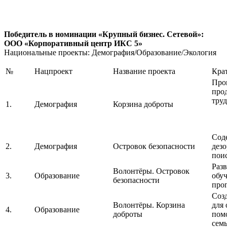
Победитель в номинации «Крупный бизнес. Сетевой»:
ООО «Корпоративный центр ИКС 5»
Национальные проекты: Демография/Образование/Экология
№
Нацпроект
Название проекта
Кра
Про
про
тру
1.
Демография
Корзина доброты
Сод
2.
Демография
Островок безопасности
дез
пои
Раз
Волонтёры. Островок
3.
Образование
обуч
безопасности
про
Соз
Волонтёры. Корзина
для
4.
Образование
доброты
пом
сем