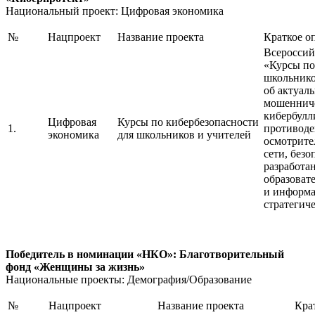
Национальный проект: Цифровая экономика
№
Нацпроект
Название проекта
Краткое о
Всероссий
«Курсы по
школьнико
об актуал
мошенниче
кибербулли
Цифровая
Курсы по кибербезопасности
1.
противоде
экономика
для школьников и учителей
осмотрите
сети, без
разработа
образоват
и информа
стратегич
Победитель в номинации «НКО»: Благотворительный
фонд «Женщины за жизнь»
Национальные проекты: Демография/Образование
№
Нацпроект
Название проекта
Кра