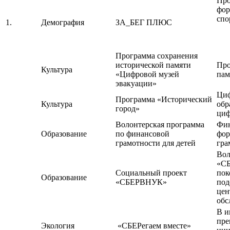
Про
фор
спо
1.
Демография
ЗА_БЕГ ПЛЮС
Программа сохранения
исторической памяти
Про
Культура
«Цифровой музей
пам
эвакуации»
Циф
Программа «Исторический
Культура
обр
город»
циф
Волонтерская программа
Фин
Образование
по финансовой
фор
грамотности для детей
гра
Вол
«СБ
Социальный проект
пок
Образование
«СБЕРВНУК»
под
цен
обс
В и
пре
Экология
«СБЕРегаем вместе»