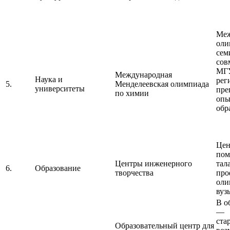
Меж
оли
сем
сов
МГУ
Международная
Наука и
рег
5.
Менделеевская олимпиада
университеты
пре
по химии
опы
обр
Цен
пом
Центры инженерного
тал
6.
Образование
творчества
про
оли
вуз
В о
—
ста
Образовательный центр для