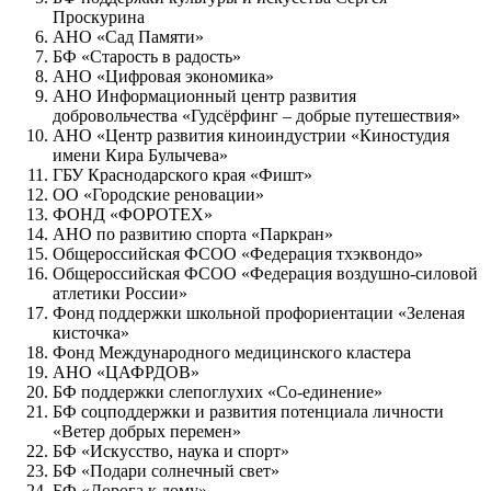
Проскурина
АНО «Сад Памяти»
БФ «Старость в радость»
АНО «Цифровая экономика»
АНО Информационный центр развития
добровольчества «Гудсёрфинг – добрые путешествия»
АНО «Центр развития киноиндустрии «Киностудия
имени Кира Булычева»
ГБУ Краснодарского края «Фишт»
ОО «Городские реновации»
ФОНД «ФОРОТЕХ»
АНО по развитию спорта «Паркран»
Общероссийская ФСОО «Федерация тхэквондо»
Общероссийская ФСОО «Федерация воздушно-силовой
атлетики России»
Фонд поддержки школьной профориентации «Зеленая
кисточка»
Фонд Международного медицинского кластера
АНО «ЦАФРДОВ»
БФ поддержки слепоглухих «Со-единение»
БФ соцподдержки и развития потенциала личности
«Ветер добрых перемен»
БФ «Искусство, наука и спорт»
БФ «Подари солнечный свет»
БФ «Дорога к дому»