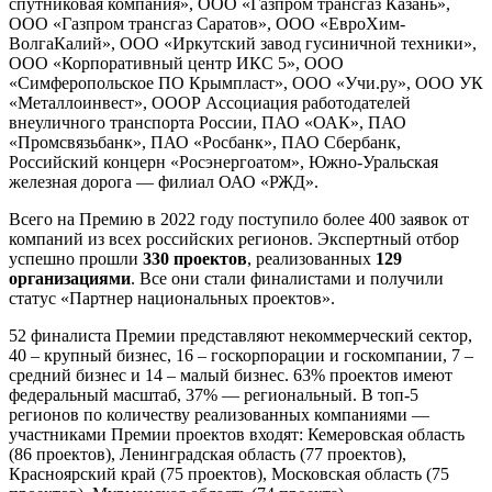
спутниковая компания», ООО «Газпром трансгаз Казань»,
ООО «Газпром трансгаз Саратов», ООО «ЕвроХим-
ВолгаКалий», ООО «Иркутский завод гусиничной техники»,
ООО «Корпоративный центр ИКС 5», ООО
«Симферопольское ПО Крымпласт», ООО «Учи.ру», ООО УК
«Металлоинвест», ОООР Ассоциация работодателей
внеуличного транспорта России, ПАО «ОАК», ПАО
«Промсвязьбанк», ПАО «Росбанк», ПАО Сбербанк,
Российский концерн «Росэнергоатом», Южно-Уральская
железная дорога — филиал ОАО «РЖД».
Всего на Премию в 2022 году поступило более 400 заявок от
компаний из всех российских регионов. Экспертный отбор
успешно прошли
330 проектов
, реализованных
129
организациями
. Все они стали финалистами и получили
статус «Партнер национальных проектов».
52 финалиста Премии представляют некоммерческий сектор,
40 – крупный бизнес, 16 – госкорпорации и госкомпании, 7 –
средний бизнес и 14 – малый бизнес. 63% проектов имеют
федеральный масштаб, 37% — региональный. В топ-5
регионов по количеству реализованных компаниями —
участниками Премии проектов входят: Кемеровская область
(86 проектов), Ленинградская область (77 проектов),
Красноярский край (75 проектов), Московская область (75