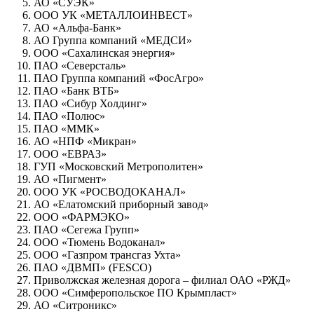
АО «СУЭК»
ООО УК «МЕТАЛЛОИНВЕСТ»
АО «Альфа-Банк»
АО Группа компаний «МЕДСИ»
ООО «Сахалинская энергия»
ПАО «Северсталь»
ПАО Группа компаний «ФосАгро»
ПАО «Банк ВТБ»
ПАО «Сибур Холдинг»
ПАО «Полюс»
ПАО «ММК»
АО «НПФ «Микран»
ООО «ЕВРАЗ»
ГУП «Московский Метрополитен»
АО «Пигмент»
ООО УК «РОСВОДОКАНАЛ»
АО «Елатомский приборный завод»
ООО «ФАРМЭКО»
ПАО «Сегежа Групп»
ООО «Тюмень Водоканал»
ООО «Газпром трансгаз Ухта»
ПАО «ДВМП» (FESCO)
Приволжская железная дорога – филиал ОАО «РЖД»
ООО «Симферопольское ПО Крымпласт»
АО «Ситроникс»