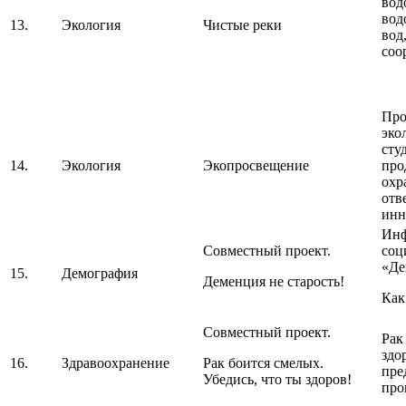
вод
вод
13.
Экология
Чистые реки
вод
соо
Про
эко
сту
14.
Экология
Экопросвещение
про
охр
отв
инн
Инф
Совместный проект.
соц
«Де
15.
Демография
Деменция не старость!
Как
Совместный проект.
Рак
здо
16.
Здравоохранение
Рак боится смелых.
пре
Убедись, что ты здоров!
про