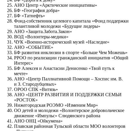
АНО Центр «Арктические инициативы»
БФ «География добра»
БФ «Татнефть»
Фонд-собственник целевого капитала «Фонд поддержки
талантливой молодежи «Будущие лидеры»
АНО «Защита.Забота.Закон»
ВОД «Волонтеры-медики»
ЧУК «Военно-исторический музей «Наследие»
АНО «СОБЫТИЕ»
БФ развития инклюзии в спорте «Больше Чем Можешь»
РРОО по реализации гранжданский инициатив «Общий
Интерес»
БФ Алексея и Анастасии Денисенко «Твой путь к
мечте»
АНО «Центр Паллиативной Помощи – Хоспис им. В.
и З. Стародубцевых»
ОРОО СПК «Витязь»
АНО «ЦЕНТР РАЗВИТИЯ И ПОДДЕРЖКИ СЕМЬИ
«РОСТОК»
Нижегородская РОЭМО «Изменим Мир»
ОО детей и молодежи «Волонтерское добровольческое
движение «Импульс» Слюдянского района
АНО ОНЦ «Ойкумена»
Плавская районная Тульской области МОО волонтеров