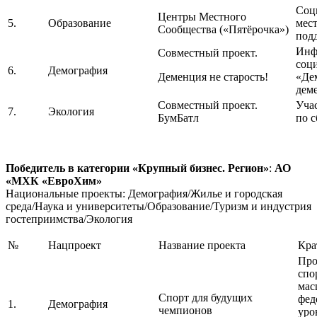
Соц
Центры Местного
5.
Образование
мес
Сообщества («Пятёрочка»)
под
Инф
Совместный проект.
соц
6.
Демография
Деменция не старость!
«Дем
дем
Совместный проект.
Учас
7.
Экология
БумБатл
по 
Победитель в категории «Крупный бизнес. Регион»
:
АО
«МХК «ЕвроХим»
Национальные проекты: Демография/Жилье и городская
среда/Наука и университеты/Образование/Туризм и индустрия
гостеприимства/Экология
№
Нацпроект
Название проекта
Кра
Про
спо
мас
Спорт для будущих
фед
1.
Демография
чемпионов
уро