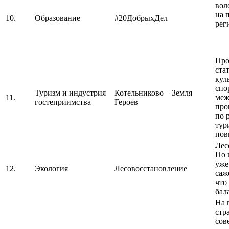
вол
на 
10.
Образование
#20ДобрыхДел
рег
Про
ста
кул
спо
Туризм и индустрия
Котельниково – Земля
11.
меж
гостеприимства
Героев
про
по 
тур
пов
Лес
По 
уже
12.
Экология
Лесовосстановление
саж
что
бал
На 
стр
сов