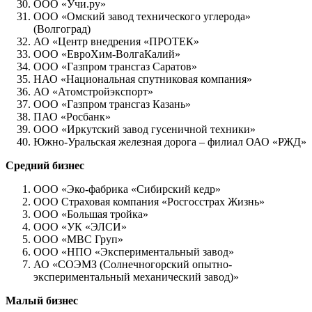
ООО «Учи.ру»
ООО «Омский завод технического углерода»
(Волгоград)
АО «Центр внедрения «ПРОТЕК»
ООО «ЕвроХим-ВолгаКалий»
ООО «Газпром трансгаз Саратов»
НАО «Национальная спутниковая компания»
АО «Атомстройэкспорт»
ООО «Газпром трансгаз Казань»
ПАО «Росбанк»
ООО «Иркутский завод гусеничной техники»
Южно-Уральская железная дорога – филиал ОАО «РЖД»
Средний бизнес
ООО «Эко-фабрика «Сибирский кедр»
ООО Страховая компания «Росгосстрах Жизнь»
ООО «Большая тройка»
ООО «УК «ЭЛСИ»
ООО «МВС Груп»
ООО «НПО «Экспериментальный завод»
АО «СОЭМЗ (Солнечногорский опытно-
экспериментальный механический завод)»
Малый бизнес