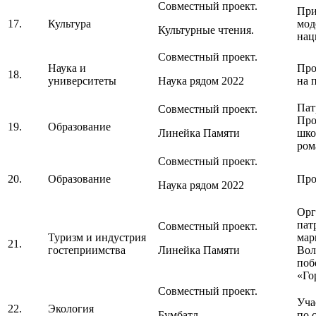
Совместный проект.
При
17.
Культура
мод
Культурные чтения.
нац
Совместный проект.
Наука и
Про
18.
университеты
Наука рядом 2022
на 
Пат
Совместный проект.
Про
19.
Образование
Линейка Памяти
шко
ром
Совместный проект.
20.
Образование
Про
Наука рядом 2022
Орг
пат
Совместный проект.
Туризм и индустрия
мар
21.
гостеприимства
Линейка Памяти
Вол
поб
«Го
Совместный проект.
Уча
22.
Экология
Бумбатл
по 