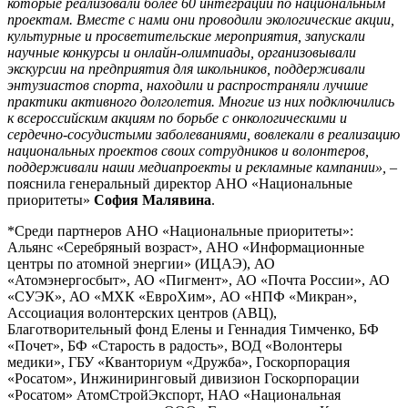
которые реализовали более 60 интеграций по национальным
проектам. Вместе с нами они проводили экологические акции,
культурные и просветительские мероприятия, запускали
научные конкурсы и онлайн-олимпиады, организовывали
экскурсии на предприятия для школьников, поддерживали
энтузиастов спорта, находили и распространяли лучшие
практики активного долголетия.
Многие из
них
подключились
к всероссийским акциям по борьбе с онкологическими и
сердечно-сосудистыми заболеваниями, вовлек
а
ли в реализацию
национальных проектов своих сотрудников и волонтеров,
поддерживали наши мед
иапроекты и рекламные кампании»,
–
пояснила генеральный директор АНО «Национальные
приоритеты»
София Малявина
.
*Среди партнеров АНО «Национальные приоритеты»:
Альянс «Серебряный возраст», АНО «Информационные
центры по атомной энергии» (ИЦАЭ), АО
«Атомэнергосбыт», АО «Пигмент», АО «Почта России», АО
«СУЭК», АО «МХК «ЕвроХим», АО «НПФ «Микран»,
Ассоциация волонтерских центров (АВЦ),
Благотворительный фонд Елены и Геннадия Тимченко, БФ
«Почет», БФ «Старость в радость», ВОД «Волонтеры
медики», ГБУ «Кванториум «Дружба», Госкорпорация
«Росатом», Инжиниринговый дивизион Госкорпорации
«Росатом» АтомСтройЭкспорт, НАО «Национальная