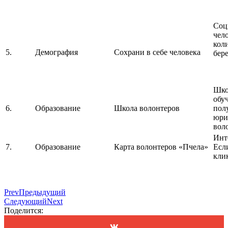
Соц
чел
кол
5.
Демография
Сохрани в себе человека
бер
Шко
обу
6.
Образование
Школа волонтеров
пол
юри
вол
Инт
7.
Образование
Карта волонтеров «Пчела»
Есл
кли
Prev
Предыдущий
Следующий
Next
Поделится: