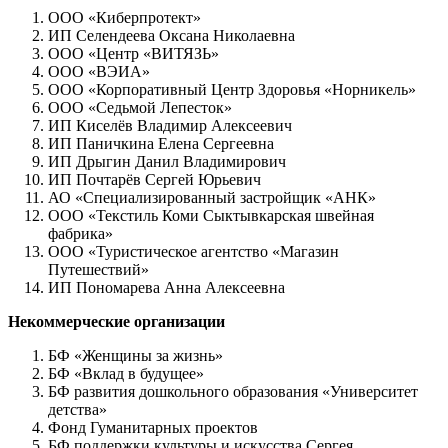
ООО «Киберпротект»
ИП Селендеева Оксана Николаевна
ООО «Центр «ВИТЯЗЬ»
ООО «ВЭИА»
ООО «Корпоративный Центр Здоровья «Норникель»
ООО «Седьмой Лепесток»
ИП Киселёв Владимир Алексеевич
ИП Паничкина Елена Сергеевна
ИП Дрыгин Данил Владимирович
ИП Почтарёв Сергей Юрьевич
АО «Специализированный застройщик «АНК»
ООО «Текстиль Коми Сыктывкарская швейная
фабрика»
ООО «Туристическое агентство «Магазин
Путешествий»
ИП Пономарева Анна Алексеевна
Некоммерческие организации
БФ «Женщины за жизнь»
БФ «Вклад в будущее»
БФ развития дошкольного образования «Университет
детства»
Фонд Гуманитарных проектов
БФ поддержки культуры и искусства Сергея