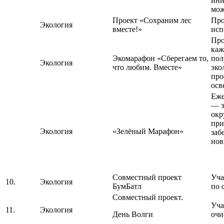
ини
мож
Проект «Сохраним лес
Про
Экология
вместе!»
исп
Про
каж
Экомарафон «Сберегаем то,
пол
Экология
что любим. Вместе»
эко
про
осв
Еже
— з
окр
при
Экология
«Зелёный Марафон»
заб
нов
Совместный проект
Уча
10.
Экология
БумБатл
по 
Совместный проект.
Уча
11.
Экология
День Волги
очи