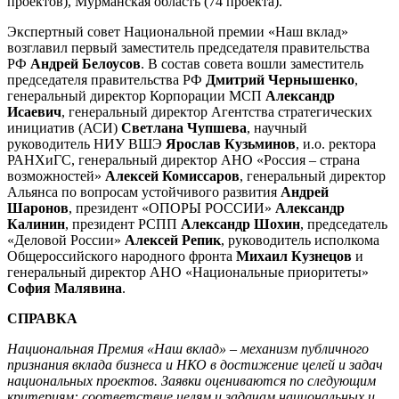
проектов), Мурманская область (74 проекта).
Экспертный совет Национальной премии «Наш вклад»
возглавил первый заместитель председателя правительства
РФ
Андрей Белоусов
. В состав совета вошли заместитель
председателя правительства РФ
Дмитрий Чернышенко
,
генеральный директор Корпорации МСП
Александр
Исаевич
, генеральный директор Агентства стратегических
инициатив (АСИ)
Светлана Чупшева
, научный
руководитель НИУ ВШЭ
Ярослав Кузьминов
, и.о. ректора
РАНХиГС, генеральный директор АНО «Россия – страна
возможностей»
Алексей Комиссаров
, генеральный директор
Альянса по вопросам устойчивого развития
Андрей
Шаронов
, президент «ОПОРЫ РОССИИ»
Александр
Калинин
, президент РСПП
Александр Шохин
, председатель
«Деловой России»
Алексей Репик
, руководитель исполкома
Общероссийского народного фронта
Михаил Кузнецов
и
генеральный директор АНО «Национальные приоритеты»
София Малявина
.
СПРАВКА
Национальная Премия «Наш вклад» – механизм публичного
признания вклада бизнеса и НКО в достижение целей и задач
национальных проектов. Заявки оцениваются по следующим
критериям: соответствие целям и задачам национальных и