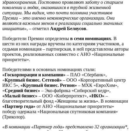
здравоохранения. Постоянно проявляют заботу о старшем
поколении и людях, оказавшихся в трудной жизненной
ситуации. Мы видим, что почти половина участников
Премии – это именно некоммерческие организации. Они
являются важным звеном в реализации социально значимых
инициатив»
, – отметил
Андрей Белоусов
.
Победители Премии определены
в семи номинациях
. В
шести из них награды вручены по категориям участников, а
седьмая номинация – партнерская, в ней представлены авторы
проектов, реализованных совместно с АНО «Национальные
приоритеты».
Победителями в основных номинациях стали:
«Госкорпорации и компании»
– ПАО «Сбербанк»,
«
Крупный бизнес. Сетевой»
– ООО «Корпоративный центр
ИКС 5»,
«Крупный бизнес. Регион»
– МХК «ЕвроХим»,
«
Средний бизнес»
– Эко-фабрика «Сибирский кедр»,
«Малый бизнес»
– ООО «Киберпротект»,
«НКО»
–
благотворительный фонд «Женщины за жизнь». В номинации
«Партнер года»
от АНО «Национальные приоритеты»
победу одержала «Национальная спутниковая компания»
(Триколор).
«В номинации «Партнер года» представлено 32 организации*,