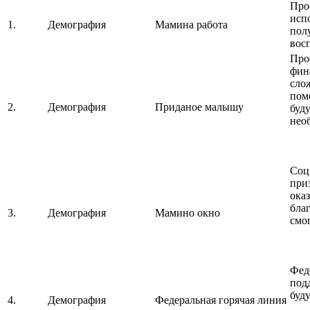
Про
испо
1.
Демография
Мамина работа
пол
вос
Про
фин
сло
пом
2.
Демография
Приданое малышу
буд
нео
Соц
при
ока
бла
3.
Демография
Мамино окно
смо
Фед
под
буд
4.
Демография
Федеральная горячая линия