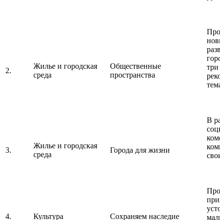
Про
нов
раз
гор
Жилье и городская
Общественные
три
2.
среда
пространства
рек
тем
В р
соц
ком
Жилье и городская
ком
3.
Города для жизни
среда
сво
Про
при
уст
4.
Культура
Сохраняем наследие
мал