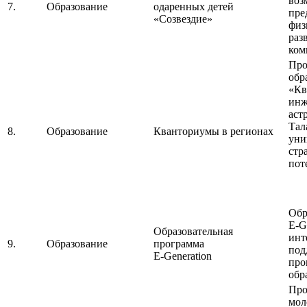
воз
7.
Образование
одаренных детей
пре
«Созвездие»
физ
раз
ком
Про
обр
«Кв
инж
аст
Тал
8.
Образование
Кванториумы в регионах
уни
стр
пот
Обр
E-G
Образовательная
инт
9.
Образование
программа
под
E-Generation
про
обр
Про
мол