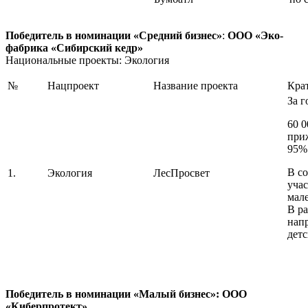
Победитель в номинации «Средний бизнес»
:
ООО «Эко-
фабрика «Сибирский кедр»
Национальные проекты: Экология
№
Нацпроект
Название проекта
Кра
За 
60 0
при
95%
В с
1.
Экология
ЛесПросвет
уча
мале
В р
нап
дет
Победитель в номинации «Малый бизнес»: ООО
«Киберпротект»