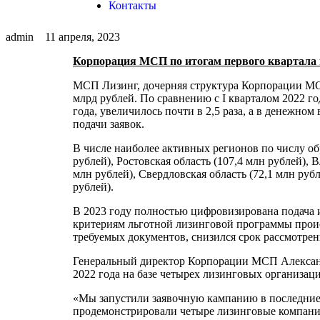
Контакты
admin
11 апреля, 2023
Корпорация МСП по итогам первого квартала п
МСП Лизинг, дочерняя структура Корпорации МСП,
млрд рублей. По сравнению с I кварталом 2022 г
года, увеличилось почти в 2,5 раза, а в денежном
подачи заявок.
В числе наиболее активных регионов по числу обр
рублей), Ростовская область (107,4 млн рублей), 
млн рублей), Свердловская область (72,1 млн рубл
рублей).
В 2023 году полностью цифровизирована подача 
критериям льготной лизинговой программы проис
требуемых документов, снизился срок рассмотрени
Генеральный директор Корпорации МСП Александ
2022 года на базе четырех лизинговых организац
«Мы запустили заявочную кампанию в последние д
продемонстрировали четыре лизинговые компании