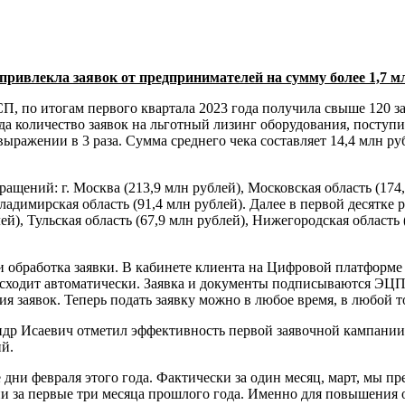
ривлекла заявок от предпринимателей на сумму более 1,7 м
 по итогам первого квартала 2023 года получила свыше 120 за
ода количество заявок на льготный лизинг оборудования, посту
 выражении в 3 раза. Сумма среднего чека составляет 14,4 млн р
ащений: г. Москва (213,9 млн рублей), Московская область (174
Владимирская область (91,4 млн рублей). Далее в первой десятке
ей), Тульская область (67,9 млн рублей), Нижегородская область 
и обработка заявки. В кабинете клиента на Цифровой платформ
ходит автоматически. Заявка и документы подписываются ЭЦП.
я заявок. Теперь подать заявку можно в любое время, в любой т
р Исаевич отметил эффективность первой заявочной кампании 
ий.
ни февраля этого года. Фактически за один месяц, март, мы пре
 за первые три месяца прошлого года. Именно для повышения о