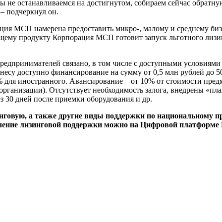
 не останавливаемся на достигнутом, собираем сейчас обратную
– подчеркнул он.
рация МСП намерена предоставить микро-, малому и среднему б
ющему продукту Корпорация МСП готовит запуск льготного лизин
редпринимателей связано, в том числе с доступными условиям
есу доступно финансирование на сумму от 0,5 млн рублей до 50 
% для иностранного. Авансирование – от 10% от стоимости пред
рганизации). Отсутствует необходимость залога, внедрены «пл
ез 30 дней после приемки оборудования и др.
говую, а также другие виды поддержки по национальному пр
учение лизинговой поддержки можно на Цифровой платформ