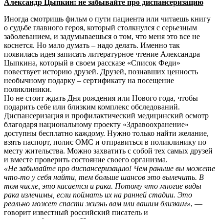
Александр Цыпкин: не забывайте про диспансеризацию
Иногда смотришь фильм о пути пациента или читаешь книгу
о судьбе главного героя, который столкнулся с серьезным
заболеванием, и задумываешься о том, что меня это все не
коснется. Но мало думать – надо делать. Именно так
появилась идея записать литературное чтение Александра
Цыпкина, который в своем рассказе «Список Феди»
повествует историю друзей. Друзей, познавших ценность
необычному подарку – сертификату на посещение
поликлиники.
Но не стоит ждать Дня рождения или Нового года, чтобы
подарить себе или близким комплекс обследований.
Диспансеризация и профилактический медицинский осмотр
благодаря национальному проекту «Здравоохранение»
доступны бесплатно каждому. Нужно только найти желание,
взять паспорт, полис ОМС и отправиться в поликлинику по
месту жительства. Можно захватить с собой тех самых друзей
и вместе проверить состояние своего организма.
«Не забывайте про диспансеризацию! Чем раньше вы можете
что-то у себя найти, тем больше шансов это вылечить. В
том числе, это касается и рака. Потому что многие виды
рака излечимы, если поймать их на ранней стадии. Это
реально может спасти жизнь вам или вашим близким»
, —
говорит известный российский писатель и