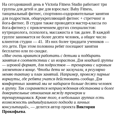
На сегодняшний день в Victoria Fitness Studio работают три
группы для детей и две для взрослых: Baby Fitness,
танцевальный фитнес, спортивно-оздоровительные занятия
для подростков, общеукрепляющий фитнес + стретчинг и
йога-фитнес. В студии также проводятся мастер-классы по
йога-фитнесу с привлечением других специалистов:
нутрициолога, психолога, массажиста и так далее. В каждой
группе занимается не более десяти человек, а общее число
клиентов студии — 41. Из них более тридцати учеников —
это дети. При этом половина ребят посещают занятия
бесплатно или по скидке.
«Мне очень нравится работать с детьми и подбирать
занятия в соответствии с их возрастом. Для младшей группы
— игровой формат, для подростков — тренировки с игровым
элементом в конце. Чтобы дети не заскучали, я регулярно
меняю тактику и план занятий. Например, провожу парные
воркауты, где ребята учатся действовать сообща. Для
комфортных занятий мы не набираем больше десяти человек
в группу. Так сохраняется непринужденная обстановка и более
доверительные отношения между тренером и
тренирующимися. Кроме того, в небольших группах есть
возможность индивидуального подхода и личных
консультаций»,
— делится автор проекта
Виктория
Прокофьева
.