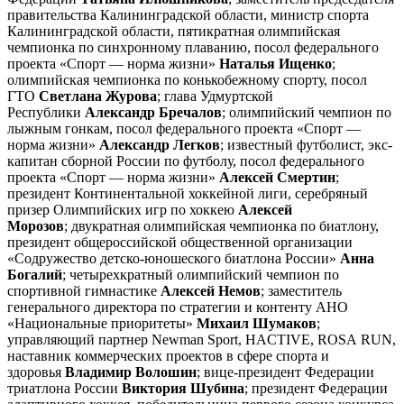
правительства Калининградской области, министр спорта
Калининградской области, пятикратная олимпийская
чемпионка по синхронному плаванию, посол федерального
проекта «Спорт — норма жизни»
Наталья Ищенко
;
олимпийская чемпионка по конькобежному спорту, посол
ГТО
Светлана Журова
; глава Удмуртской
Республики
Александр Бречалов
;
олимпийский чемпион по
лыжным гонкам, посол федерального проекта «Спорт —
норма жизни»
Александр Легков
;
известный футболист, экс-
капитан сборной России по футболу, посол федерального
проекта «Спорт — норма жизни»
Алексей Смертин
;
президент Континентальной хоккейной лиги, серебряный
призер Олимпийских игр по хоккею
Алексей
Морозов
;
двукратная олимпийская чемпионка по биатлону,
президент общероссийской общественной организации
«Содружество детско-юношеского биатлона России»
Анна
Богалий
; четырехкратный олимпийский чемпион по
спортивной гимнастике
Алексей Немов
;
заместитель
генерального директора по стратегии и контенту АНО
«Национальные приоритеты»
Михаил Шумаков
;
управляющий партнер Newman Sport, HACTIVE, ROSA
RUN,
наставник коммерческих проектов в сфере спорта и
здоровья
Владимир Волошин
; вице-президент Федерации
триатлона России
Виктория Шубина
;
президент Федерации