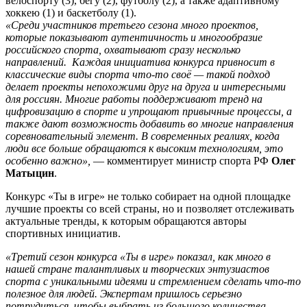
велоспорту (3), бегу (2), футболу (2), а также адаптивному
хоккею (1) и баскетболу (1).
«Среди участников третьего сезона много проектов,
которые показывают аутентичность и многообразие
российского спорта, охватывают сразу несколько
направлений. Каждая инициатива конкурса привносит в
классические виды спорта что-то своё — такой подход
делает проекты непохожими друг на друга и интересными
для россиян. Многие работы поддерживают тренд на
цифровизацию в спорте и упрощают привычные процессы, а
также дают возможность добавить во многие направления
соревновательный элемент. В современных реалиях, когда
люди все больше обращаются к высоким технологиям, это
особенно важно»,
— комментирует министр спорта РФ
Олег
Матыцин
.
Конкурс «Ты в игре» не только собирает на одной площадке
лучшие проекты со всей страны, но и позволяет отслеживать
актуальные тренды, к которым обращаются авторы
спортивных инициатив.
«Третий сезон конкурса «Ты в игре» показал, как много в
нашей стране талантливых и творческих энтузиастов
спорта с уникальными идеями и стремлением сделать что-то
полезное для людей. Экспертам пришлось серьезно
потрудиться, чтобы выбрать из большого количества