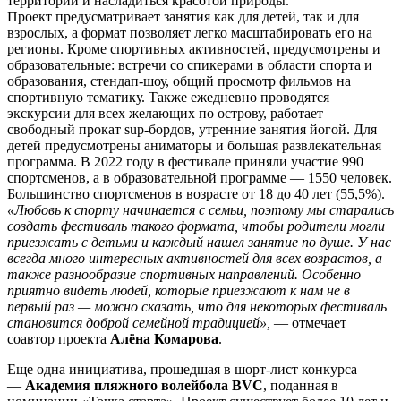
территории и насладиться красотой природы.
Проект предусматривает занятия как для детей, так и для
взрослых, а формат позволяет легко масштабировать его на
регионы. Кроме спортивных активностей, предусмотрены и
образовательные: встречи со спикерами в области спорта и
образования, стендап-шоу, общий просмотр фильмов на
спортивную тематику. Также ежедневно проводятся
экскурсии для всех желающих по острову, работает
свободный прокат sup-бордов, утренние занятия йогой. Для
детей предусмотрены аниматоры и большая развлекательная
программа. В 2022 году в фестивале приняли участие 990
спортсменов, а в образовательной программе — 1550 человек.
Большинство спортсменов в возрасте от 18 до 40 лет (55,5%).
«Любовь к спорту начинается с семьи, поэтому мы старались
создать фестиваль такого формата, чтобы родители могли
приезжать с детьми и каждый нашел занятие по душе. У нас
всегда много интересных активностей для всех возрастов, а
также разнообразие спортивных направлений. Особенно
приятно видеть людей, которые приезжают к нам не в
первый раз — можно сказать, что для некоторых фестиваль
становится доброй семейной традицией»,
— отмечает
соавтор проекта
Алёна Комарова
.
Еще одна инициатива, прошедшая в шорт-лист конкурса
—
Академия пляжного волейбола BVC
, поданная в