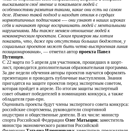
высказываем своё мнение и показываем людей с
особенностями развития такими, какие они есть на самом
деле. Именно такой подход и находит отклик в сердцах
нормотипичных подписчиков -— они узнают в наших игроках
себя и начинают проще воспринимать людей с ментальными
нарушениями. Мы также меняем отношение людей к
некоммерческим проектам. Своим примером мы хотим
показать, что, даже при отсутствии больших бюджетов, у
социальных проектов может быть четко выстроенная линия
позиционирования»,
— отметил автор
проекта Павел
Путинцев
.
С 22 марта по 5 апреля для участников, прошедших в шорт-
лист, проводится дополнительная образовательная программа.
За две недели обучения авторы проектов научатся оформлять
презентации и проводить публичные выступления. Знания
пригодятся на защите проектов перед экспертным советом,
которая пройдет в апреле. По итогам защиты экспертный
совет объявит победителей в номинациях конкурса, а также
обладателя гран-при.
Оценивать проекты будут члены экспертного совета конкурса:
российские спортсмены, руководители спортивной
индустрии и общественные деятели. В их числе: министр
спорта Российской Федерации
Олег Матыцин
; заместитель
министра экономического развития Российской
Федерации
Татьяна Илюшникова
;
заместитель председателя