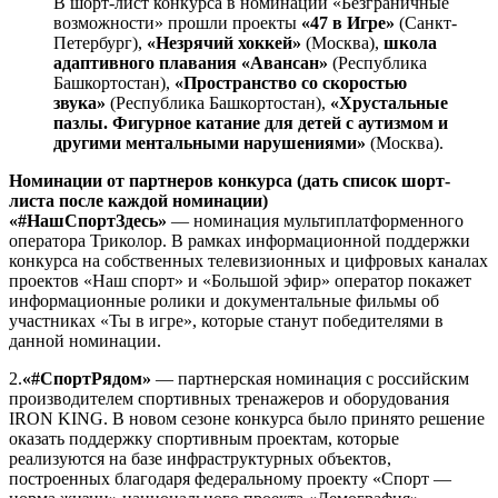
В шорт-лист конкурса в номинации «Безграничные
возможности» прошли проекты
«47 в Игре»
(Санкт-
Петербург),
«Незрячий хоккей»
(Москва),
школа
адаптивного плавания «Авансан»
(Республика
Башкортостан),
«Пространство со скоростью
звука»
(Республика Башкортостан),
«Хрустальные
пазлы. Фигурное катание для детей с аутизмом и
другими ментальными нарушениями»
(Москва).
Номинации от партнеров конкурса (дать список шорт-
листа после каждой номинации)
«#НашСпортЗдесь»
— номинация мультиплатформенного
оператора Триколор. В рамках информационной поддержки
конкурса на собственных телевизионных и цифровых каналах
проектов «Наш спорт» и «Большой эфир» оператор покажет
информационные ролики и документальные фильмы об
участниках «Ты в игре», которые станут победителями в
данной номинации.
2.
«#СпортРядом»
— партнерская номинация с российским
производителем спортивных тренажеров и оборудования
IRON KING. В новом сезоне конкурса было принято решение
оказать поддержку спортивным проектам, которые
реализуются на базе инфраструктурных объектов,
построенных благодаря федеральному проекту «Спорт —