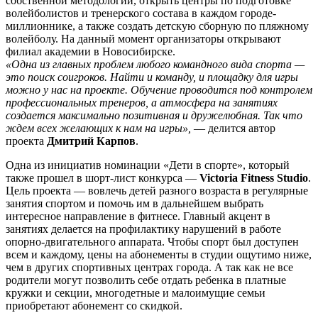
собственной методологии, открыть центры по подготовке
волейболистов и тренерского состава в каждом городе-
миллионнике, а также создать детскую сборную по пляжному
волейболу. На данный момент организаторы открывают
филиал академии в Новосибирске.
«Одна из главных проблем любого командного вида спорта —
это поиск соигроков. Найти и команду, и площадку для игры
можно у нас на проекте. Обучение проводится под контролем
профессиональных тренеров, а атмосфера на занятиях
создается максимально позитивная и дружелюбная. Так что
ждем всех желающих к нам на игры»,
— делится автор
проекта
Дмитрий Карпов
.
Одна из инициатив номинации «Дети в спорте», который
также прошел в шорт-лист конкурса —
Victoria Fitness Studio
.
Цель проекта — вовлечь детей разного возраста в регулярные
занятия спортом и помочь им в дальнейшем выбрать
интересное направление в фитнесе. Главный акцент в
занятиях делается на профилактику нарушений в работе
опорно-двигательного аппарата. Чтобы спорт был доступен
всем и каждому, цены на абонементы в студии ощутимо ниже,
чем в других спортивных центрах города. А так как не все
родители могут позволить себе отдать ребенка в платные
кружки и секции, многодетные и малоимущие семьи
приобретают абонемент со скидкой.