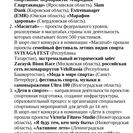
Спартакиада»
(Ярославская область),
Slam
Dunk
(Кировская область),
Extremanager
(EMR)
(Омская область),
«Марафон
здоровья»
(Свердловская область).
«Масштаб»
— проекты федерального уровня,
реализуемые в масштабах страны или деятельность
которых охватывает более 500 участников.
В шорт-лист конкурса в номинации «Масштаб» прошли
проекты
семейный фестиваль летних видов спорта
SVIYAGA FEST
(Республика
Татарстан),
экстремальный исторический забег
Zaraysk Bison Race
(Московская область),
российская
сеть веломаршрутов VeloRussia
(Республика
Башкортостан),
«Мода в мире спорта»
(Санкт-
Петербург),
фестиваль спорта, музыки и
самовыражения Ultra 100
(Волгоградская область).
«Дети в спорте»
— направления деятельности проектов:
спортивная подготовка, создание инфраструктуры,
образовательный процесс и организация специальных
спортивных мероприятий для детей до 14 лет.
В шорт-лист конкурса в номинации «Дети в спорте»
прошли проекты
Victoria Fitness Studio
(Нижегородская
область),
«Я буду тем, кем хочу быть»
(Нижегородская
область),
«Активное лето»
(Ленинградская