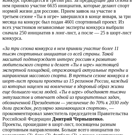
Конкурс проводится в третий раз. За предыдущие два сезона в
нем приняло участие 6635 инициатив, которые делают спорт
нормой жизни для россиян. Прием заявок на участие в
третьем сезоне «Ты в игре» завершился в конце января, за три
месяца на конкурс был подан 4601 спортивный проект. Из
всех участников независимые эксперты конкурса выбрали
сначала 250 инициатив в лонг-лист, а после — 25 в шорт-лист
конкурса.
«За три сезона конкурса в нем приняли участие более 11
тысяч спортивных инициатив со всей страны. Такой
масштаб подтверждает интерес россиян к развитию
любительского спорта и делает «Ты в игре» настоящей
экспертной площадкой, отражающей актуальные тренды и
направления массового спорта. В третьем сезоне конкурса в
шорт-лист прошли проекты из 15 регионов России, каждый
из которых нацелен на вовлечение в здоровый образ жизни
еще большего числа людей. «Ты в игре» объединяет тысячи
энтузиастов и отвечает одной из приоритетных задач,
обозначенной Президентом — увеличение до 70% к 2030 году
доли граждан, регулярно занимающихся спортом»,
—
прокомментировал заместитель председателя Правительства
Российской Федерации
Дмитрий Чернышенко.
Проекты, прошедшие в шорт-лист, посвящены разным
спортивным направлениям. Больше всего инициатив по