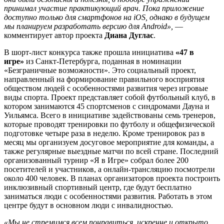
принимал участие практикующий врач. Пока приложение
доступно только для смартфонов на iOS, однако в будущем
мы планируем разработать версию для Android»,
—
комментирует автор проекта
Диана Дуглас
.
В шорт-лист конкурса также прошла инициатива
«47 в
игре»
из Санкт-Петербурга, поданная в номинации
«Безграничные возможности». Это социальный проект,
направленный на формирование правильного восприятия
обществом людей с особенностями развития через игровые
виды спорта. Проект представляет собой футбольный клуб, в
котором занимаются 45 спортсменов с синдромами Дауна и
Уильямса. Всего в инициативе задействованы семь тренеров,
которые проводят тренировки по футболу и общефизической
подготовке четыре раза в неделю. Кроме тренировок раз в
месяц мы организуем досуговое мероприятие для команды, а
также регулярные выездные матчи по всей стране. Последний
организованный турнир «Я в Игре» собрал более 200
посетителей и участников, а онлайн-трансляцию посмотрели
около 400 человек. В планах организаторов проекта построить
инклюзивный спортивный центр, где будут бесплатно
заниматься люди с особенностями развития. Работать в этом
центре будут в основном люди с инвалидностью.
«Мы не стремимся всем понравиться, искренне и открыто