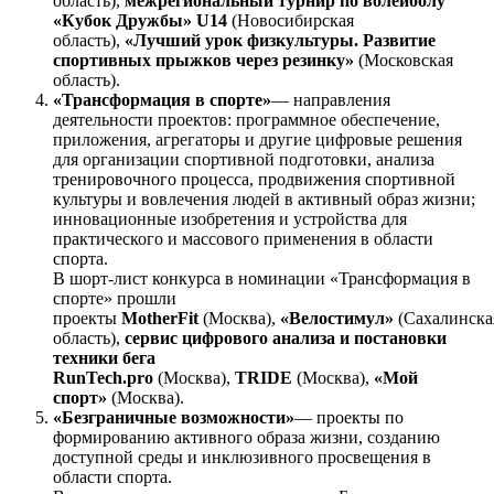
область),
межрегиональный турнир по волейболу
«Кубок Дружбы» U14
(Новосибирская
область),
«Лучший урок физкультуры. Развитие
спортивных прыжков через резинку»
(Московская
область).
«Трансформация в спорте»
— направления
деятельности проектов: программное обеспечение,
приложения, агрегаторы и другие цифровые решения
для организации спортивной подготовки, анализа
тренировочного процесса, продвижения спортивной
культуры и вовлечения людей в активный образ жизни;
инновационные изобретения и устройства для
практического и массового применения в области
спорта.
В шорт-лист конкурса в номинации «Трансформация в
спорте» прошли
проекты
MotherFit
(Москва),
«Велостимул»
(Сахалинска
область),
сервис цифрового анализа и постановки
техники бега
RunTech.pro
(Москва),
TRIDE
(Москва),
«Мой
спорт»
(Москва).
«Безграничные возможности»
— проекты по
формированию активного образа жизни, созданию
доступной среды и инклюзивного просвещения в
области спорта.