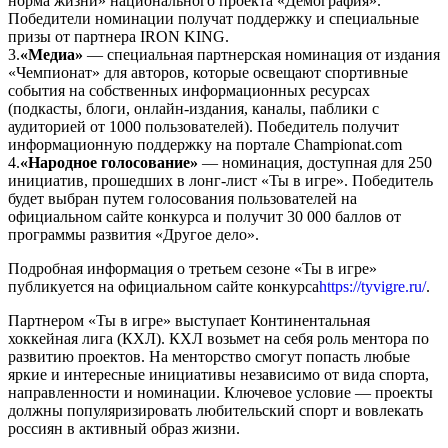
норма жизни» национального проекта «Демография».
Победители номинации получат поддержку и специальные
призы от партнера IRON KING.
3.
«Медиа»
— специальная партнерская номинация от издания
«Чемпионат» для авторов, которые освещают спортивные
события на собственных информационных ресурсах
(подкасты, блоги, онлайн-издания, каналы, паблики с
аудиторией от 1000 пользователей). Победитель получит
информационную поддержку на портале Сhampionat.com
4.
«Народное голосование»
—
номинация, доступная для 250
инициатив, прошедших в лонг-лист «Ты в игре». Победитель
будет выбран путем голосования пользователей на
официальном сайте конкурса и получит 30 000 баллов от
программы развития «Другое дело».
Подробная информация о третьем сезоне «Ты в игре»
публикуется на официальном сайте конкурса
https://tyvigre.ru/
.
Партнером «Ты в игре» выступает Континентальная
хоккейная лига (КХЛ). КХЛ возьмет на себя роль ментора по
развитию проектов. На менторство смогут попасть любые
яркие и интересные инициативы независимо от вида спорта,
направленности и номинации. Ключевое условие — проекты
должны популяризировать любительский спорт и вовлекать
россиян в активный образ жизни.