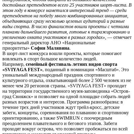
достойных претендентов всего 25 участников шорт-листа. В
этом году в конкурсе наметился интересный тренд — среди
претендентов на победу много комбинированных инициатив,
объединяющих сразу несколько целевых аудиторий и разные
виды спорта. В число финалистов вошли проекты с четкими
планами дальнейшего развития, готовые к тиражированию и
увеличению охвата участников в разных городах»,
— отмечает
генеральный директор АНО «Национальные
приоритеты»
София Малявина
.
В шорт-лист конкурса вошли проекты, которые помогают
вовлекать в спорт большое количество людей.
Например,
семейный фестиваль летних видов спорта
«SVIYAGA FEST»
, поданный в номинации «Масштаб». Это
уникальный международный праздник спортивного и
культурного отдыха, охватывающий более 2 500 человек из не
менее чем 20 регионов страны. «SVIYAGA FEST» проходит
на территории государственного музея-заповедника «Остров-
град Свияжск» и позволяет на одной площадке собрать людей
разных возрастов и интересов. Программа разнообразна: в
течение трех дней участников ждут трейл-кросс, детские
забеги, концерты, соревнования по плаванию и спортивному
ориентированию, а также SWIMRUN с поочередным
преодолением плавательного и бегового этапов. Забеги
проходят вокруг острова, что позволяет пробежаться по всей