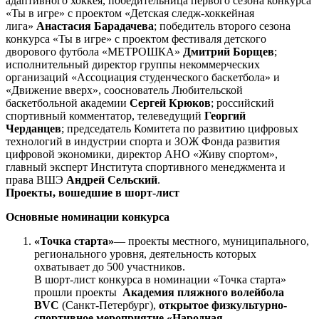
адаптивного хоккея, победительница первого сезона конкурса
«Ты в игре» с проектом «Детская следж-хоккейная
лига»
Анастасия Барадачева
;
победитель второго сезона
конкурса «Ты в игре» с проектом фестиваля детского
дворового футбола «МЕТРОШКА»
Дмитрий Борщев
;
исполнительный директор группы некоммерческих
организаций «Ассоциация студенческого баскетбола» и
«Движение вверх», сооснователь Любительской
баскетбольной академии
Сергей Крюков
;
российский
спортивный комментатор, телеведущий
Георгий
Черданцев
;
председатель Комитета по развитию цифровых
технологий в индустрии спорта и ЗОЖ Фонда развития
цифровой экономики, директор АНО «Живу спортом»,
главный эксперт Института спортивного менеджмента и
права ВШЭ
Андрей Сельский
.
Проекты, вошедшие в шорт-лист
Основные номинации конкурса
«Точка старта»
— проекты местного, муниципального,
регионального уровня, деятельность которых
охватывает до 500 участников.
В шорт-лист конкурса в номинации «Точка старта»
прошли проекты
Академия пляжного волейбола
BVC
(Санкт-Петербург),
открытое физкультурно-
спортивное мероприятие «Народная