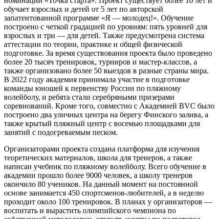
номинации «Точка старта». Проект существует более 10 лет и
обучает взрослых и детей от 5 лет по авторской
запатентованной программе «Я — молодец!». Обучение
построено с четкой градацией по уровням: пять уровней для
взрослых и три — для детей. Также предусмотрена система
аттестации по теории, практике и общей физической
подготовке. За время существования проекта было проведено
более 20 тысяч тренировок, турниров и мастер-классов, а
также организовано более 50 выездов в разные страны мира.
В 2022 году академия принимала участие в подготовке
команды юношей к первенству России по пляжному
волейболу, и ребята стали серебряными призерами
соревнований. Кроме того, совместно с Академией BVC было
построено два уличных центра на берегу Финского залива, а
также крытый пляжный центр с восемью площадками для
занятий с подогреваемым песком.
Организаторами проекта создана платформа для изучения
теоретических материалов, школа для тренеров, а также
написан учебник по пляжному волейболу. Всего обучение в
академии прошло более 9000 человек, а школу тренеров
окончило 80 учеников. На данный момент на постоянной
основе занимается 450 спортсменов-любителей, а в неделю
проходит около 100 тренировок. В планах у организаторов —
воспитать и вырастить олимпийского чемпиона по