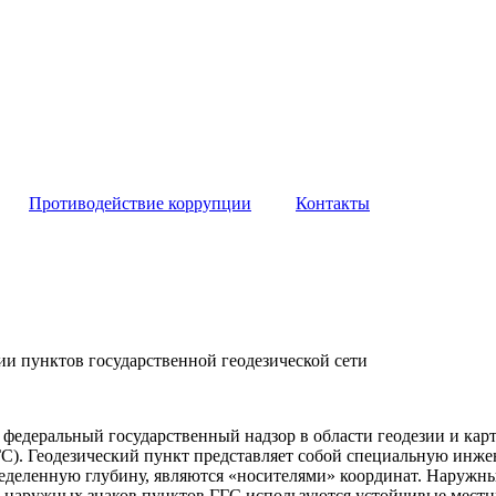
Противодействие коррупции
Контакты
ии пунктов государственной геодезической сети
 федеральный государственный надзор в области геодезии и ка
ГС). Геодезический пункт представляет собой специальную инж
еделенную глубину, являются «носителями» координат. Наружны
ве наружных знаков пунктов ГГС используются устойчивые местн