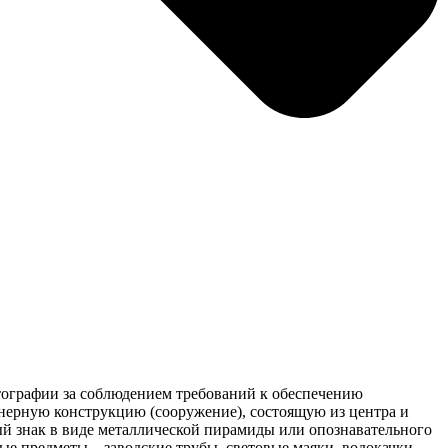
ртографии за соблюдением требований к обеспечению
енерную конструкцию (сооружение), состоящую из центра и
й знак в виде металлической пирамиды или опознавательного
ые предметы – заводские трубы, световые маяки, водокачки,