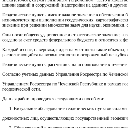
шпили зданий и сооружений (надстройки на зданиях) и другие
Геодезические пункты имеют важное значение в обеспечении 
используются при выполнении геодезических, картографически
значение при решении множества задач для науки, экономики,
Они носят общегосударственное и стратегическое значение, а 
создано за счет средств федерального бюджета и относится к ф
Каждый из нас, наверняка, видел на местности такие объекты
располагающийся на возвышенности и огороженный неглубоким р
Геодезические пункты рассчитаны на использование в течение 
Согласно учетных данных Управления Росреестра по Чеченской
Управлением Росреестра по Чеченской Республике в рамках го
геодезической сети.
Данная работа проводится следующими способами:
Визуальное обследование геодезических пунктов силами
должностных лиц, осуществляющих государственный геодезич
Сбор сведений о повреждении и уничтожении геодезиче