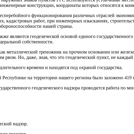
 инженерные конструкции, координаты которых относятся к конк
бесперебойного функционирования различных отраслей экономик
х, кадастровых работ, при инженерных изысканиях, строительс
 обороноспособности нашей страны.
также являются геодезической основой единого государственног
едеральной собственности.
, как металлический треножник на прочном основании или желез
вом. Но, даже, зная, что это геодезический пункт, не каждый п
длительного времени и находятся под охраной государства.
 Республике на территории нашего региона было заложено 419 п
сударственного геодезического надзора проводится работа по м
еский надзор.
ских пунктов