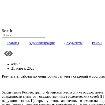
Search
Главная
Администрация
Документы
Район
admin
21 марта, 2023
Результаты работы по мониторингу и учету сведений о состоян
Управление Росреестра по Чеченской Республике осуществляет
сохранности пунктов государственных геодезических сетей (Г
наружного знака. Центры пунктов, заложенные в землю на опр
знака (столба), служит визирным устройством. Часто в качест