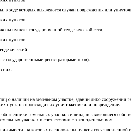
ы, в ходе которых выявляются случаи повреждения или уничтоже
ских пунктов
ожены пункты государственной геодезической сети;
ских пунктов
еодезический
я с государственными регистраторами прав).
з них:
иц о наличии на земельном участке, здании либо сооружении г
ских пунктов происходит их уничтожение или повреждение.
 собственники земельных участков и лица, не являющиеся собст
земельных участках в соответствии с законодательством.
движимости, на которых расположены пункты государственной г