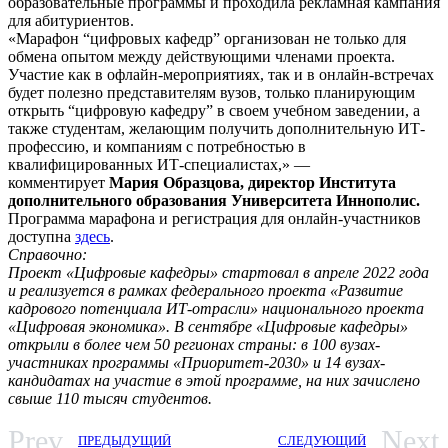
образовательные программы и проходила рекламная кампания
для абитуриентов.
«Марафон “цифровых кафедр” организован не только для
обмена опытом между действующими членами проекта.
Участие как в офлайн-мероприятиях, так и в онлайн-встречах
будет полезно представителям вузов, только планирующим
открыть “цифровую кафедру” в своем учебном заведении, а
также студентам, желающим получить дополнительную ИТ-
профессию, и компаниям с потребностью в
квалифицированных ИТ-специалистах,» —
комментирует
Мария Образцова, директор Института
дополнительного образования Университета Иннополис.
Программа марафона и регистрация для онлайн-участников
доступна
здесь
.
Справочно:
Проект «Цифровые кафедры» стартовал в апреле 2022 года
и реализуется в рамках федерального проекта «Развитие
кадрового потенциала ИТ-отрасли» национального проекта
«Цифровая экономика». В сентябре «Цифровые кафедры»
открыли в более чем 50 регионах страны: в 100 вузах-
участниках программы «Приоритет-2030» и 14 вузах-
кандидатах на участие в этой программе, на них зачислено
свыше 110 тысяч студентов.
Prev
Next
ПРЕДЫДУЩИЙ
СЛЕДУЮЩИЙ