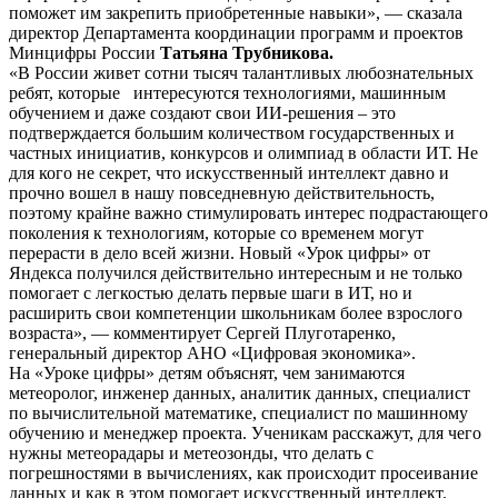
поможет им закрепить приобретенные навыки», — сказала
директор Департамента координации программ и проектов
Минцифры России
Татьяна Трубникова.
«В России живет сотни тысяч талантливых любознательных
ребят, которые интересуются технологиями, машинным
обучением и даже создают свои ИИ-решения – это
подтверждается большим количеством государственных и
частных инициатив, конкурсов и олимпиад в области ИТ. Не
для кого не секрет, что искусственный интеллект давно и
прочно вошел в нашу повседневную действительность,
поэтому крайне важно стимулировать интерес подрастающего
поколения к технологиям, которые со временем могут
перерасти в дело всей жизни. Новый «Урок цифры» от
Яндекса получился действительно интересным и не только
помогает с легкостью делать первые шаги в ИТ, но и
расширить свои компетенции школьникам более взрослого
возраста», — комментирует Сергей Плуготаренко,
генеральный директор АНО «Цифровая экономика».
На «Уроке цифры» детям объяснят, чем занимаются
метеоролог, инженер данных, аналитик данных, специалист
по вычислительной математике, специалист по машинному
обучению и менеджер проекта. Ученикам расскажут, для чего
нужны метеорадары и метеозонды, что делать с
погрешностями в вычислениях, как происходит просеивание
данных и как в этом помогает искусственный интеллект.