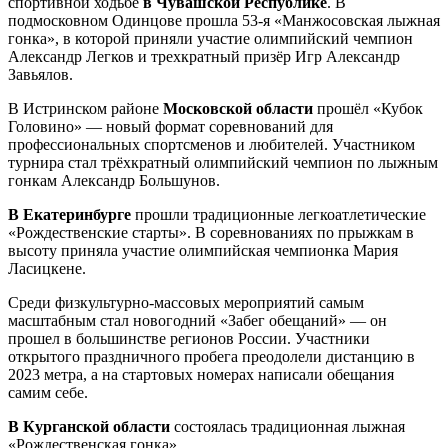
спортивной ходьбе
в Чувашской Республике
. В
подмосковном Одинцове прошла 53-я «Манжосовская лыжная
гонка», в которой приняли участие олимпийский чемпион
Александр Легков и трехкратный призёр Игр Александр
Завьялов.
В Истринском районе
Московской области
прошёл «Кубок
Головино» — новый формат соревнований для
профессиональных спортсменов и любителей. Участником
турнира стал трёхкратный олимпийский чемпион по лыжным
гонкам Александр Большунов.
В Екатеринбурге
прошли традиционные легкоатлетические
«Рождественские старты». В соревнованиях по прыжкам в
высоту приняла участие олимпийская чемпионка Мария
Ласицкене.
Среди физкультурно-массовых мероприятий самым
масштабным стал новогодний «Забег обещаний» — он
прошел в большинстве регионов России. Участники
открытого праздничного пробега преодолели дистанцию в
2023 метра, а на стартовых номерах написали обещания
самим себе.
В Курганской области
состоялась традиционная лыжная
«Рождественская гонка».