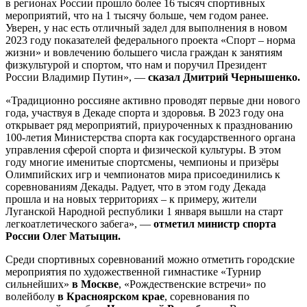
в регионах России прошло более 16 тысяч спортивных
мероприятий, что на 1 тысячу больше, чем годом ранее.
Уверен, у нас есть отличный задел для выполнения в новом
2023 году показателей федерального проекта «Спорт – норма
жизни» и вовлечению большего числа граждан к занятиям
физкультурой и спортом, что нам и поручил Президент
России Владимир Путин», —
сказал Дмитрий Чернышенко.
«Традиционно россияне активно проводят первые дни нового
года, участвуя в Декаде спорта и здоровья. В 2023 году она
открывает ряд мероприятий, приуроченных к празднованию
100-летия Министерства спорта как государственного органа
управления сферой спорта и физической культуры. В этом
году многие именитые спортсмены, чемпионы и призёры
Олимпийских игр и чемпионатов мира присоединились к
соревнованиям Декады. Радует, что в этом году Декада
прошла и на новых территориях – к примеру, жители
Луганской Народной республики 1 января вышли на старт
легкоатлетического забега», —
отметил министр спорта
России Олег Матыцин.
Среди спортивных соревнований можно отметить городские
мероприятия по художественной гимнастике «Турнир
сильнейших»
в Москве
, «Рождественские встречи» по
волейболу
в Красноярском крае
, соревнования по