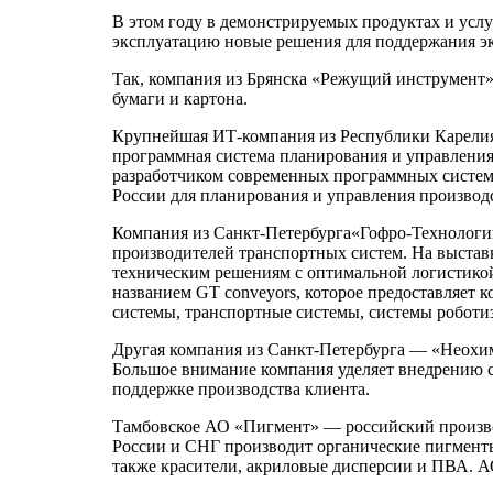
В этом году в демонстрируемых продуктах и услу
эксплуатацию новые решения для поддержания э
Так, компания из Брянска «Режущий инструмент»
бумаги и картона.
Крупнейшая ИТ-компания из Республики Карелия
программная система планирования и управлени
разработчиком современных программных систем 
России для планирования и управления производ
Компания из Санкт-Петербурга«Гофро-Технологии
производителей транспортных систем. На выстав
техническим решениям с оптимальной логистикой
названием GT conveyors, которое предоставляет
системы, транспортные системы, системы роботи
Другая компания из Санкт-Петербурга — «Неохим
Большое внимание компания уделяет внедрению с
поддержке производства клиента.
Тамбовское АО «Пигмент» — российский произво
России и СНГ производит органические пигменты
также красители, акриловые дисперсии и ПВА. А