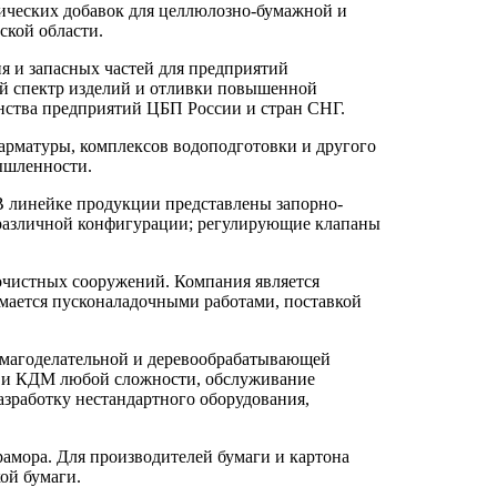
ических добавок для целлюлозно-бумажной и
ской области.
я и запасных частей для предприятий
й спектр изделий и отливки повышенной
нства предприятий ЦБП России и стран СНГ.
рматуры, комплексов водоподготовки и другого
ышленности.
 линейке продукции представлены запорно-
 различной конфигурации; регулирующие клапаны
 очистных сооружений. Компания является
мается пусконаладочными работами, поставкой
умагоделательной и деревообрабатывающей
ДМ и КДМ любой сложности, обслуживание
азработку нестандартного оборудования,
амора. Для производителей бумаги и картона
ой бумаги.