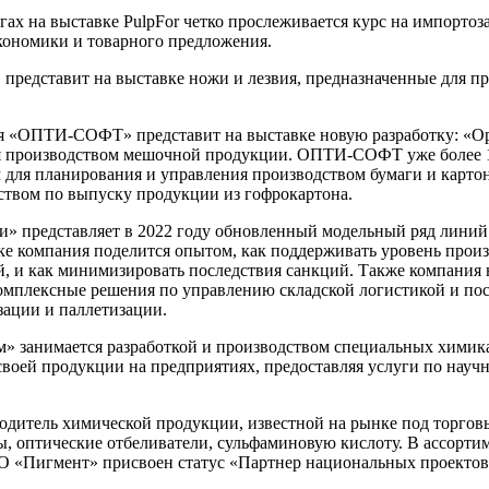
гах на выставке PulpFor четко прослеживается курс на импорто
кономики и товарного предложения.
 представит на выставке ножи и лезвия, предназначенные для п
 «ОПТИ-СОФТ» представит на выставке новую разработку: «Opt
я производством мешочной продукции. ОПТИ-СОФТ уже более 1
для планирования и управления производством бумаги и картон
ством по выпуску продукции из гофрокартона.
» представляет в 2022 году обновленный модельный ряд линий
ке компания поделится опытом, как поддерживать уровень прои
, и как минимизировать последствия санкций. Также компания 
 комплексные решения по управлению складской логистикой и п
зации и паллетизации.
» занимается разработкой и производством специальных химик
воей продукции на предприятиях, предоставляя услуги по науч
дитель химической продукции, известной на рынке под торго
, оптические отбеливатели, сульфаминовую кислоту. В ассорти
О «Пигмент» присвоен статус «Партнер национальных проектов