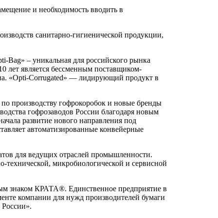
замещение и необходимость вводить в
роизводств санитарно-гигиенической продукции,
i-Bag» – уникальная для российского рынка
0 лет является бессменным поставщиком-
а. «Opti-Corrugated» — лидирующий продукт в
 по производству гофрокоробок и новые бренды
зводства гофрозаводов России благодаря новым
начала развитие нового направления под
оставляет автоматизированные конвейерные
атов для ведущих отраслей промышленности.
но-технической, микробиологической и сервисной
вым знаком КРАТА®. Единственное предприятие в
менте компании для нужд производителей бумаги
 России».