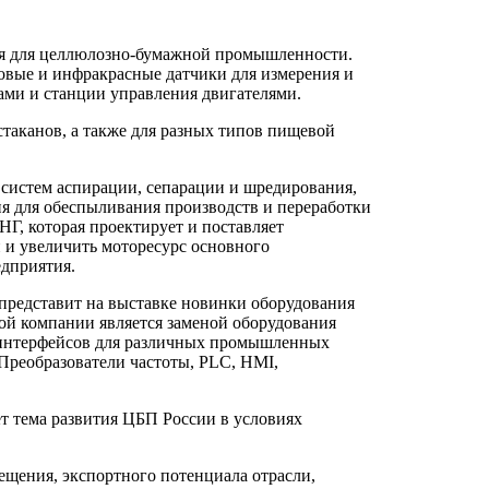
я для целлюлозно-бумажной промышленности.
вые и инфракрасные датчики для измерения и
ами и станции управления двигателями.
таканов, а также для разных типов пищевой
систем аспирации, сепарации и шредирования,
я для обеспыливания производств и переработки
НГ, которая проектирует и поставляет
 и увеличить моторесурс основного
едприятия.
представит на выставке новинки оборудования
ой компании является заменой оборудования
а интерфейсов для различных промышленных
реобразователи частоты, PLC, HMI,
т тема развития ЦБП России в условиях
щения, экспортного потенциала отрасли,