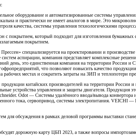
:
льное оборудование и автоматизированные системы управлени
ьна и практически не имеет аналогов в мире. Это микроволно
нтроля качества, системы управления технологическими процесс
он с покрытием, который подходит для изготовления бумажных с
разлагаемым покрытием.
Прессен» специализируется на проектировании и производстве 
 систем аспирации, компания представляет комплексные решени
ний день, это единственная компания на территории России и С
офропредприятий, что позволяют повысить качество продукции
на рабочих местах и сократить затраты на ЗИП и теплопотери пр
продукции китайских производителей на территории России и 
льные устройства управления и защиты двигателя. Продукция эт
Schneider. Odot — Системы удалённого ввода/вывода конвертор
ого тока, сервопривод, системы электропитания. VEICHI — П
м для обсуждения в рамках деловой программы выставки стане
бсудят дорожную карту ЦБП 2023, а также вопросы импортозаме