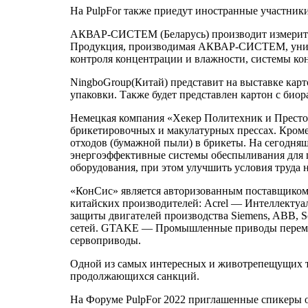
На PulpFor также приедут иностранные участники
АКВАР-СИСТЕМ (Беларусь) производит измерите
Продукция, производимая АКВАР-СИСТЕМ, уникал
контроля концентрации и влажности, системы ко
NingboGroup(Китай) представит на выставке карт
упаковки. Также будет представлен картон с био
Немецкая компания «Хекер Политехник и Престо 
брикетировочных и макулатурных прессах. Кроме
отходов (бумажной пыли) в брикеты. На сегодняш
энергоэффективные системы обеспыливания для г
оборудования, при этом улучшить условия труда 
«КонСис» является авторизованным поставщиком 
китайских производителей: Acrel — Интеллектуа
защиты двигателей производства Siemens, ABB, 
сетей. GTAKE — Промышленные приводы переменн
сервоприводы.
Одной из самых интересных и животрепещущих те
продолжающихся санкций.
На Форуме PulpFor 2022 приглашенные спикеры о