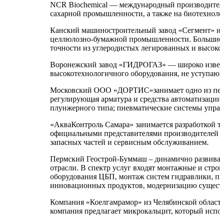
NCR Biochemical — международный производитель
сахарной промышленности, а также на биотехноло
Канский машиностроительный завод «Сегмент» из
целлюлозно-бумажной промышленности. Большие
точности из углеродистых легированных и высок
Воронежский завод «ГИДРОГАЗ» — широко извест
высокотехнологичного оборудования, не уступа
Московский ООО «ДОРТИС»занимает одно из перв
регулирующая арматура и средства автоматизац
плунжерного типа; пневматические системы упра
«АкваКонтроль Самара» занимается разработкой 
официальными представителями производителей о
запасных частей и сервисным обслуживанием.
Пермский Геострой-Буммаш – динамично развива
отрасли. В спектр услуг входят монтажные и ст
оборудования ЦБП, монтаж систем гидравлики, пн
инновационных продуктов, модернизацию сущест
Компания «Коелгамрамор» из Челябинской област
компания предлагает микрокальцит, который испо