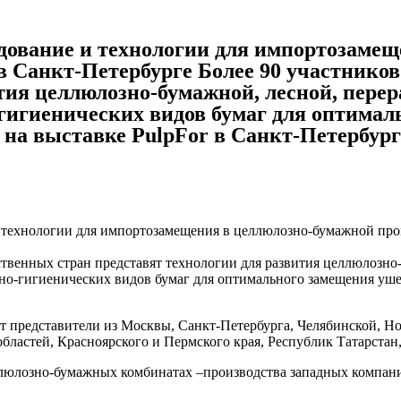
дование и технологии для импортозаме
 Cанкт-Петербурге Более 90 участников
ития целлюлозно-бумажной, лесной, пер
гигиенических видов бумаг для оптимал
на выставке PulpFor в Cанкт-Петербург
 технологии для импортозамещения в целлюлозно-бумажной про
ственных стран представят технологии для развития целлюлозн
но-гигиенических видов бумаг для оптимального замещения уше
т представители из Москвы, Санкт-Петербурга, Челябинской, Н
бластей, Красноярского и Пермского края, Республик Татарстан
люлозно-бумажных комбинатах –производства западных компаний