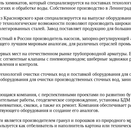
 химикатов, который специализируется на поставках технолог
гиях и обработке воды. Собственное производство в Ленинград
 Красноярского края специализируется на выпуске оборудовани
 технологические возможности позволяют производить широки
олегированных сталей. Завод поставляет продукцию для больши
ный в России производитель насосов, запорно-регулирующей а
ющего лучшим мировым аналогам, для различных отраслей пром
ых мест на отечественном рынке трубопроводной арматуры. В
ии: сегментные клапаны с пневмоприводом; шиберные задвижки
вления и контроля.
технологий очистки сточных вод и поставкой оборудования для
борудования для очистки производственных сточных вод, зани
ющаяся компания, с перспективными проектами по развитию б
роительные работы, геодезическое сопровождение, установка Б
евматики, смазки, а также их ремонт. Компания обеспечивает р
вующего оборудования и создание его аналогов.
и является производителем гранул и порошков из природного мр
льзуется как отбеливатель и наполнитель картона или техническ