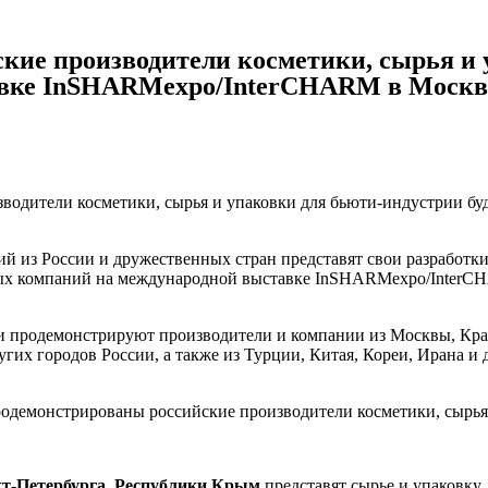
кие производители косметики, сырья и 
авке InSHARMexpo/InterCHARM в Москв
водители косметики, сырья и упаковки для бьюти-индустрии бу
й из России и дружественных стран представят свои разработк
ых компаний на международной выставке InSHARMexpo/InterCHA
 продемонстрируют производители и компании из Москвы, Красн
гих городов России, а также из Турции, Китая, Кореи, Ирана и 
демонстрированы российские производители косметики, сырья 
т-Петербурга, Республики Крым
представят сырье и упаковку