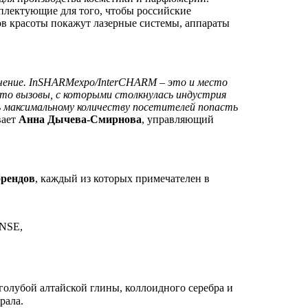
лектующие для того, чтобы российские
в красоты покажут лазерные системы, аппараты
ючение. InSHARMexpo/InterCHARM – это и место
что вызовы, с которыми столкнулась индустрия
 максимальному количеству посетителей попасть
вает
Анна Дычева-Смирнова
, управляющий
брендов
, каждый из которых примечателен в
NSE,
, голубой алтайской глины, коллоидного серебра и
рала.