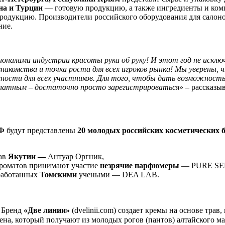
на и Турции
— готовую продукцию, а также ингредиенты и комп
родукцию. Производители российского оборудования для салоно
ние.
оналами индустрии красоты рука об руку! И этот год не искл
накомства и точка роста для всех игроков рынка! Мы уверены, 
ности для всех участников. Для того, чтобы дать возможность
сплатным – достаточно просто зарегистрироваться
» – рассказы
Ф
будут представлены
20 молодых российских косметических 
рав
Якутии —
Антуар Оргник,
ароматов принимают участие
незрячие парфюмеры
— PURE SE
зработанных
Томскими
учеными — DEA LAB.
. Бренд
«Две линии»
(dvelinii.com) создает кремы на основе трав
на, который получают из молодых рогов (пантов) алтайского ма