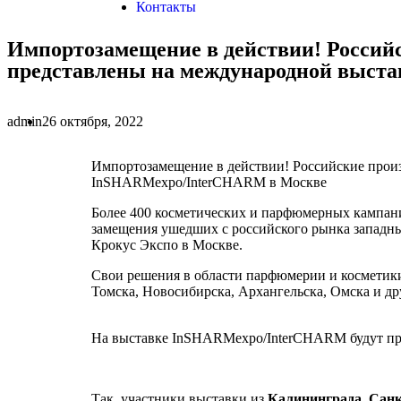
Контакты
Импортозамещение в действии! Российс
представлены на международной выст
admin
26 октября, 2022
Импортозамещение в действии! Российские произ
InSHARMexpo/InterCHARM в Москве
Более 400 косметических и парфюмерных кампани
замещения ушедших с российского рынка западн
Крокус Экспо в Москве.
Свои решения в области парфюмерии и косметики
Томска, Новосибирска, Архангельска, Омска и дру
На выставке InSHARMexpo/InterCHARM будут про
Так, участники выставки из
Калининграда, Санк