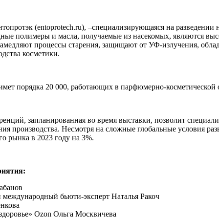
нтопротэк (entoprotech.ru), –специализирующаяся на разведении н
ные полимеры и масла, получаемые из насекомых, являются выс
замедляют процессы старения, защищают от УФ-излучения, обл
дства косметики.
имет порядка 20 000, работающих в парфюмерно-косметической о
енций, запланированная во время выставки, позволит специали
ения производства. Несмотря на сложные глобальные условия р
о рынка в 2023 году на 3%.
риятия:
абанов
 и международный бьюти-эксперт Наталья Ракоч
енкова
здоровье» Ozon Ольга Москвичева