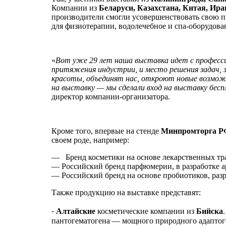
Компании из
Беларуси, Казахстана, Китая, Ира
производители смогли усовершенствовать свою п
для физиотерапии, водолечебное и спа-оборудова
«
Вот уже 29 лет наша выставка идет с професси
притяжения индустрии, и место решения задач, з
красоты, объединят нас, откроют новые возмож
на выставку — мы сделали вход на выставку бе
директор компании-организатора.
Кроме того, впервые на стенде
Минпромторга Р
своем роде, например:
— Бренд косметики на основе лекарственных т
— Российский бренд парфюмерии, в разработке 
— Российский бренд на основе пробиотиков, ра
Также продукцию на выставке представят:
⁃
Алтайские
косметические компании из
Бийска
пантогематогена — мощного природного адаптоге