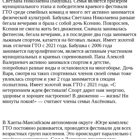
Светлана Николаевна (бабушка). Семья является призером
муниципального этапа и победителем краевого фестиваля
ГТО среди семейных команд и много лет активно занимается
физической культурой. Бабушка Светлана Николаевна раньше
бегала вечерами и брала с собой дочь Ксению. Повзрослев,
Ксения не смогла жить без движения. Сначала занималась
фитнесом, бегала вечерами, а в последние два года занимается
лыжным спортом, катается на беговых лыжах. Имеет золотой
знак отличия ГТО с 2021 года. Бабушка с 2006 года
занимается пауэрлифтингом, является активным участником
муниципальных и краевых соревнований. Папа Алексей
Валериевич активно занимался спортом в детстве,
попробовал разные виды и остановился на многоборье. Дочь
Варя, смотря на таких спортивных членов своей семьи тоже
увлеклась спортом и уже 2 года занимается в секции
полиатлона. Имеет золотой знак ГТО с 2021 года. «С
нетерпением ждем фестиваля! Спорт дарит нам энергию,
здоровье и хорошее настроение! В движении — жизнь! Ни
минуты покоя!» — считают члены семьи Аксёновых.
В Ханты-Мансийском автономном округе -Югре комплекс
ГТО постоянно развивается, проводятся фестивали для всех
возрастных групп населения. Это происходит параллельно с