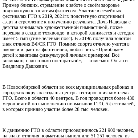
Пример близких, стремление к заботе о своём здоровье
подтолкнули к занятиям фитнесом. Участие в семейных
фестивалях ГТО в 2019, 2021гг. подстегнуло спортивный
азарт и стремление к получению результата. Дочь Надежда с
детства занималась художественной гимнастикой, позже
перешла в секцию тхэквондо, в которой занимается и сегодня
имеет 5 гып (сине-зеленый пояс). В 2019г. получила золотой
знак отличия ВФСК ГТО. Помимо спорта отлично учится в
школе и играет на фортепиано, любит петь. «Приобщаем
детей к занятиям физкультурой личным примером! Всё
возможно, надо только постараться!», — отмечают Ольга и
Владимир Дашкевич.
В Новосибирской области во всех муниципальных районах и
городских округах созданы центры тестирования комплекса
ГТО. Всего в области 40 центров. В год проводится более 430
мероприятий по выполнению нормативов ГТО, 5 фестивалей,
в которых приняло участие более 28 тыс. человек.
К движению ГТО в области присоединилось 221 900 человек,
на знаки отличия нормативы выполнили 51 251 человек, из