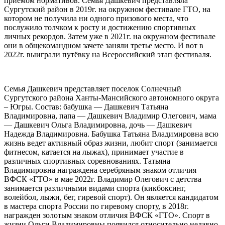
приёмом нормативов. Семья Дашкевич представляла
Сургутский район в 2019г. на окружном фестивале ГТО, на
котором не получила ни одного призового места, что
послужило толчком к росту и достижению спортивных
личных рекордов. Затем уже в 2021г. на окружном фестивале
они в общекомандном зачете заняли третье место. И вот в
2022г. выиграли путёвку на Всероссийский этап фестиваля.
Семья Дашкевич представляет поселок Солнечный
Сургутского района Ханты-Мансийского автономного округа
– Югры. Состав: бабушка — Дашкевич Татьяна
Владимировна, папа — Дашкевич Владимир Олегович, мама
— Дашкевич Ольга Владимировна, дочь — Дашкевич
Надежда Владимировна. Бабушка Татьяна Владимировна всю
жизнь ведет активный образ жизни, любит спорт (занимается
фитнесом, катается на лыжах), принимает участие в
различных спортивных соревнованиях. Татьяна
Владимировна награждена серебряным знаком отличия
ВФСК «ГТО» в мае 2022г. Владимир Олегович с детства
занимается различными видами спорта (кикбоксинг,
волейбол, лыжи, бег, гиревой спорт). Он является кандидатом
в мастера спорта России по гиревому спорту, в 2018г.
награжден золотым знаком отличия ВФСК «ГТО». Спорт в
жизни Ольги Владимировны появился относительно недавно.