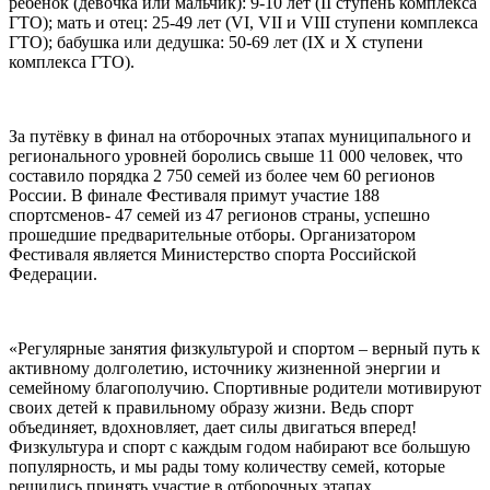
ребенок (девочка или мальчик): 9-10 лет (II ступень комплекса
ГТО); мать и отец: 25-49 лет (VI, VII и VIII ступени комплекса
ГТО); бабушка или дедушка: 50-69 лет (IX и X ступени
комплекса ГТО).
За путёвку в финал на отборочных этапах муниципального и
регионального уровней боролись свыше 11 000 человек, что
составило порядка 2 750 семей из более чем 60 регионов
России. В финале Фестиваля примут участие 188
спортсменов- 47 семей из 47 регионов страны, успешно
прошедшие предварительные отборы. Организатором
Фестиваля является Министерство спорта Российской
Федерации.
«Регулярные занятия физкультурой и спортом – верный путь к
активному долголетию, источнику жизненной энергии и
семейному благополучию. Спортивные родители мотивируют
своих детей к правильному образу жизни. Ведь спорт
объединяет, вдохновляет, дает силы двигаться вперед!
Физкультура и спорт с каждым годом набирают все большую
популярность, и мы рады тому количеству семей, которые
решились принять участие в отборочных этапах