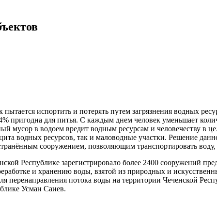
бъектов
ек пытается испортить и потерять путем загрязнения водных рес
о 4% пригодна для питья. С каждым днем человек уменьшает коли
й мусор в водоем вредит водным ресурсам и человечеству в цел
цита водных ресурсов, так и маловодные участки. Решение дан
странённым сооружением, позволяющим транспортировать воду, 
ченской Республике зарегистрировало более 2400 сооружений пр
реработке и хранению воды, взятой из природных и искусственн
ля перенаправления потока воды на территории Чеченской Респ
блике Усман Саиев.