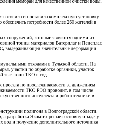
коления мембран для качественной очистки воды,
изготовила и поставила комплексную установку
 обеспечить потребности более 260 жителей в
ых сооружений, которые являются одними из
ловиной тонны материалов Ватерплаг и Пенеплаг,
 С, выдерживающей значительные деформации
мунальными отходами в Тульской области. На
рья, участки по обработке органики, участок
0 тыс. тонн ТКО в год.
ах проекта по прослеживаемости за движением
леживаемости ТКО РЭО проводит, в том числе
искусственного интеллекта и робототехники в
онструкции полигона в Волгоградской области.
, а разработка Экомтех решает основную задачу
х вод и получение дополнительного источника