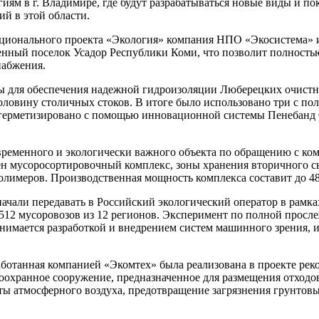
иям в г. Владимире, где будут разрабатываться новые виды и по
й в этой области.
ационального проекта «Экология» компания НПО «Экосистема» 
нный поселок Усадор Республики Коми, что позволит полностью
набжения.
 для обеспечения надежной гидроизоляции Люберецких очистн
ловину столичных стоков. В итоге было использовано три с по
 герметизировано с помощью инновационной системы Пенебанд
ременного и экологически важного объекта по обращению с ком
н мусоросортировочный комплекс, зоны хранения вторичного сы
лимеров. Производственная мощность комплекса составит до 48
начали передавать в Российский экологический оператор в рамк
1512 мусоровозов из 12 регионов. Эксперимент по полной прос
занимается разработкой и внедрением систем машинного зрения, 
аботанная компанией «Экомтех» была реализована в проекте рек
охранное сооружение, предназначенное для размещения отходов
 атмосферного воздуха, предотвращение загрязнения грунтовы