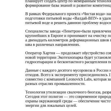
планирует создать центр по мембранным технолог
формирование базы знаний и развитие компетенци
В рамках Федерального проекта «Чистая вода» н
подготовки питьевой воды «Валдай-ВПУ» в удале
питьевой воде и решить давнюю проблему водос
Специалисты завода «Пенетрон»были привлечены
крупнейших в Европе и принимают на очистку по
а двенадцать километров деформационных швов
шва в различных направлениях.
Оператор Хартия — продолжает обустройство сов
новой территории Экотехнопарка будет установле
гидросепарации и бесконтактного расщепления по
Данные с каждого десятого мусоровоза в России 
отходов. Всего к эксперименту присоединились 
совместно с компанией Leonovich Labs, которая 
разных отраслях промышленности.
Технология утилизации свалочного биогаза, разр
Сегодня этот полигон — это современное природо
охраны окружающей среды — обеспечение чистоты
энергии для локальных целей.