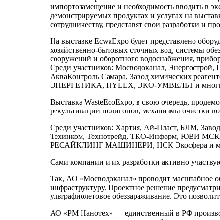
импортозамещение и необходимость вводить в эк
демонстрируемых продуктах и услугах на выставк
сотрудничеству, представят свои разработки и 
На выставке EcwaExpo будет представлено обор
хозяйственно-бытовых сточных вод, системы обез
сооружений и оборотного водоснабжения, прибор
Среди участников: Мосводоканал, Энергострой
АкваКонтроль Самара, Завод химических реаг
ЭНЕРГЕТИКА, HYLEX, ЭКО-УМВЕЛЬТ и многие
Выставка WasteEcoExpo, в свою очередь, продемо
рекультивации полигонов, механизмы очистки воз
Среди участников: Хартия, Ай-Пласт, БЛМ, За
Техинком, Технотрейд, ТКО-Информ, ЮВИ МСК, Э
РЕСАЙКЛИНГ МАШИНЕРИ, НСК Экосфера и мно
Сами компании и их разработки активно участву
Так, АО «Мосводоканал» проводит масштабное об
инфраструктуру. Проектное решение предусматри
ультрафиолетовое обеззараживание. Это позволит
АО «РМ Нанотех» — единственный в РФ производ