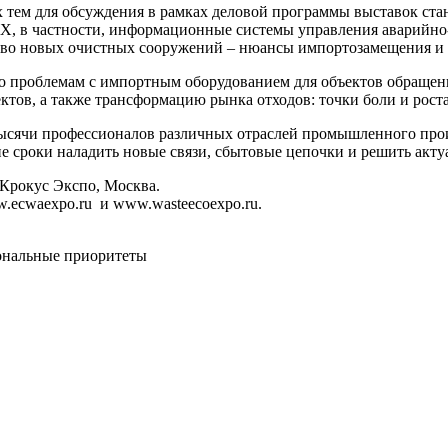
ем для обсуждения в рамках деловой программы выставок стан
Х, в частности, информационные системы управления аварийно-
ство новых очистных сооружений – нюансы импортозамещения и 
о проблемам с импортным оборудованием для объектов обраще
ктов, а также трансформацию рынка отходов: точки боли и роста
сячи профессионалов различных отраслей промышленного произ
е сроки наладить новые связи, сбытовые цепочки и решить акту
 Крокус Экспо, Москва.
.ecwaexpo.ru и www.wasteecoexpo.ru.
нальные приоритеты