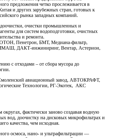
ного предложения четко прослеживается в
Китая и других зарубежных стран, готовых к
ссийского рынка западных компаний.
водоочистки, очистки промышленных и
еагенты для систем водоподготовки, очистных
ительства и ремонта.
КОТОН, Пенетрон, БМТ, Медиана-фильтр,
ОММАШ, ДАКТ-инжиниринг, Вентар, Астерион,
нию с отходами – от сбора мусора до
огии.
, Смоленский авиационный завод, АВТОКРАФТ,
огические Технологии, РГ-Экотек, АКС
 округах, фактически заново создавая водную
ых вод, доочистку на дисковых микрофильтрах и
его качества, чем исходная.
ого осмоса, нано- и ультрафильтрации —