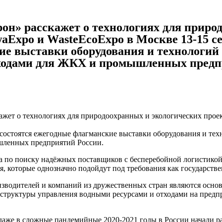
он» расскажет о технологиях для приро
aExpo и WasteEcoExpo в Москве 13-15 с
ие выставки оборудования и технологий 
отходами для ЖКХ и промышленных предп
ажет о технологиях для природоохранных и экологических прое
состоятся ежегодные флагманские выставки оборудования и тех
шленных предприятий России.
ча по поиску надёжных поставщиков с бесперебойной логистико
 которые однозначно подойдут под требования как государстве
зводителей и компаний из дружественных стран являются осно
структуры управления водными ресурсами и отходами на предп
даже в сложные пандемийные 2020-2021 годы в России начали р