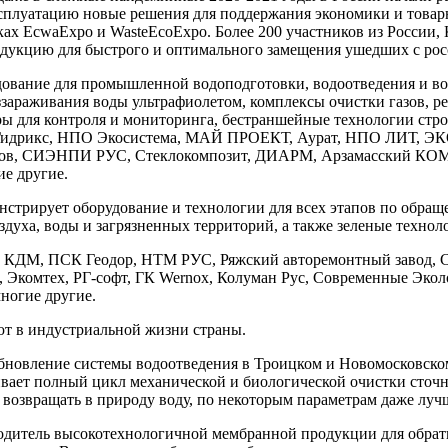
сплуатацию новые решения для поддержания экономики и товар
ах EcwaExpo и WasteEcoExpo. Более 200 участников из России, 
продукцию для быстрого и оптимального замещения ушедших с ро
удование для промышленной водоподготовки, водоотведения и 
зараживания воды ультрафиолетом, комплексы очистки газов, р
ы для контроля и мониторинга, бестраншейные технологии стро
, Гидрикс, НПО Экосистема, МАЙ ПРОЕКТ, Аурат, НПО ЛИТ, Э
ентов, СИЭНПИ РУС, Стеклокомпозит, ДИАРМ, Арзамасский К
 другие.
нстрирует оборудование и технологии для всех этапов по обраще
духа, воды и загрязненных территорий, а также зеленые технол
вод КДМ, ПСК Геодор, НТМ РУС, Ряжский авторемонтный завод
комтех, РГ-софт, ГК Wernox, Колуман Рус, Современные Экол
гие другие.
ют в индустриальной жизни страны.
новление системы водоотведения в Троицком и Новомосковском
вает полный цикл механической и биологической очистки сточн
 возвращать в природу воду, по некоторым параметрам даже лучш
итель высокотехнологичной мембранной продукции для обратн