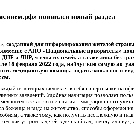
ясняем.рф» появился новый раздел
ф», созданной для информирования жителей стран
 совместно с АНО «Национальные приоритеты» по
, ДНР и ЛНР, члены их семей, а также лица без г
сле 18 февраля 2022 года, найдут всю самую акту
ть медицинскую помощь, подать заявление о виде
осы.
каждый из которых включает в себя гиперссылки на о
зличных заявлений. Удобная навигация позволяет пол
механизм постановки и снятия с миграционного учета 
уса беженца и вида на жительство, способы оформле
особиям, а также тому, как получить неотложную и п
ом, как устроить детей в детский сад, школу или вуз, 