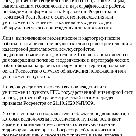
государственной геодезической сети (ГГС), а также лицам,
выполняющим геодезические и картографические работы,
необходимо информировать Управление Росреестра по
Чеченской Республике о фактах их повреждения или
уничтожения в течение 15 календарных дней со дня
обнаружения такого повреждения или уничтожения.
Лица, выполняющие геодезические и картографические
работы (в том числе при осуществлении градостроительной и
кадастровой деятельности, землеустройства,
недропользования и др.), в течение 15 календарных дней со
дня завершения полевых геодезических и картографических
работ обязаны направить информацию в территориальный
орган Росреестра о случаях обнаружения повреждения или
уничтожения пунктов.
Порядок уведомления о случаях повреждения или
уничтожения пунктов ГГС, государственной нивелирной сети
и государственной гравиметрической сети утвержден
приказом Росреестра от 21.10.2020 №П/0391.
У собственников и пользователей объектов недвижимости, на
которых расположены геодезические пункты, возникает
административная ответственность за неуведомление
территориального органа Росреестра об уничтожении,
повреждении или о сносе таких пунктов в виде штрафа в