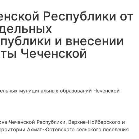
енской Республики от
тдельных
публики и внесении
кты Чеченской
тдельных муниципальных образований Чеченской
на Чеченской Республики, Верхне-Нойберского и
территории Ахмат-Юртовского сельского поселения