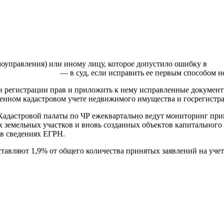
моуправления) или иному лицу, которое допустило ошибку в
ть ее первым способом не представл
ан регистрации прав и приложить к нему исправленные документ
венном кадастровом учете недвижимого имущества и госрегистр
адастровой палаты по ЧР ежеквартально ведут мониторинг приня
 земельных участков и вновь созданных объектов капитального 
в сведениях ЕГРН.
ставляют 1,9% от общего количества принятых заявлений на уче