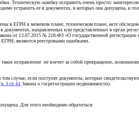
шибки. Техническую ошибку исправить очень просто: заинтересов
димо устранить ее в документах, в которых она допущена, и то
дены в ЕГРН в межевом плане, техническом плане, акте обслед
в документах, направленных или представленных в орган регис
 закона от 13.07.2015 № 218-ФЗ «О государственной регистраци
в ЕГРН, являются реестровыми ошибками.
 такое исправление не влечет за собой прекращение, возникнове
в том случае, если поступят документы, которые свидетельствую
(
ч. 3 ст. 61
Закона о госрегистрации недвижимости).
опущена. Для этого необходимо обратиться: