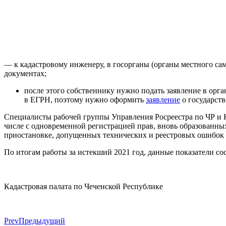
— к кадастровому инженеру, в госорганы (органы местного са
документах; — в суд, если исправи
после этого собственнику нужно подать заявление в орг
в ЕГРН, поэтому нужно оформить
заявление
о государст
Специалисты рабочей группы Управления Росреестра по ЧР и К
числе с одновременной регистрацией прав, вновь образованных
приостановке, допущенных технических и реестровых ошибок 
По итогам работы за истекший 2021 год, данные показатели со
Кадастровая палата по Чеченской Республике
Prev
Предыдущий