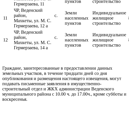
пунктов
строительство
Гермерзаева, 11
ЧР, Веденский
Земли
Индивидуальное
район, с.
11
населенных
жилищное
Махкеты, ул. М. С.
пунктов
строительство
Гермерзаева, 12 а
ЧР, Веденский
Земли
Индивидуальное
район, с.
12
населенных
жилищное
Махкеты, ул. М. С.
пунктов
строительство
Гермерзаева, 14 а
Граждане, заинтересованные в предоставлении данных
земельных участков, в течение тридцати дней со дня
опубликования и размещения настоящего извещения, могут
подавать письменные заявления в имущественно-
строительный отдел и ЖКХ администрации Веденского
муниципального района с 10.00 ч. до 17.00ч., кроме субботы и
воскресенья.