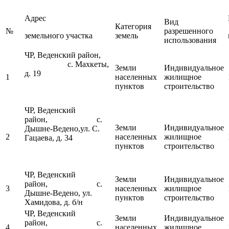
Адрес
Вид
Категория
№
разрешенного
земельного участка
земель
использования
ЧР, Веденский район,
с. Махкеты,
Земли
Индивидуальное
д. 19
1
населенных
жилищное
пунктов
строительство
ЧР, Веденский
район, с.
Земли
Индивидуальное
Дышне-Ведено,ул. С.
2
населенных
жилищное
Гацаева, д. 34
пунктов
строительство
ЧР, Веденский
Земли
Индивидуальное
район, с.
3
населенных
жилищное
Дышне-Ведено, ул.
пунктов
строительство
Хамидова, д. б/н
ЧР, Веденский
Земли
Индивидуальное
район, с.
4
населенных
жилищное