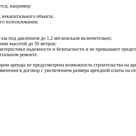
тся, например:
, некапитального объекта;
го использования;
аза под давлением до 1,2 мегапаскаля включительно;
вязи высотой до 50 метров;
арактеристики надежности и безопасности и не превышают преде
итальном ремонте.
вором аренды не предусмотрена возможность строительства на ар
менения в договор с увеличением размера арендной платы на пе