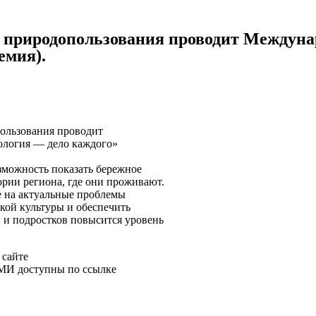
ре природопользования проводит Между
емия).
пользования проводит
логия — дело каждого»
озможность показать бережное
ории региона, где они проживают.
е на актуальные проблемы
ской культуры и обеспечить
 и подростков повысится уровень
 сайте
СМИ доступны по ссылке