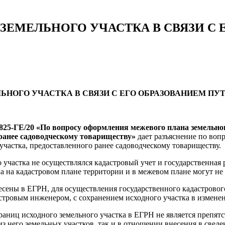
ЕМЕЛЬНОГО УЧАСТКА В СВЯЗИ С 
НОГО УЧАСТКА В СВЯЗИ С ЕГО ОБРАЗОВАНИЕМ ПУ
1825-ГЕ/20 «По вопросу оформления межевого плана земельног
 ранее садоводческому товариществу»
дает разъяснение по воп
а участка, предоставленного ранее садоводческому товариществу.
 участка не осуществлялся кадастровый учет и государственная 
а на кадастровом плане территории и в межевом плане могут не 
есены в ЕГРН, для осуществления государственного кадастровог
стровым инженером, с сохранением исходного участка в измене
аниц исходного земельного участка в ЕГРН не является препят
из него земельных участков, так и в отношении внесения в све