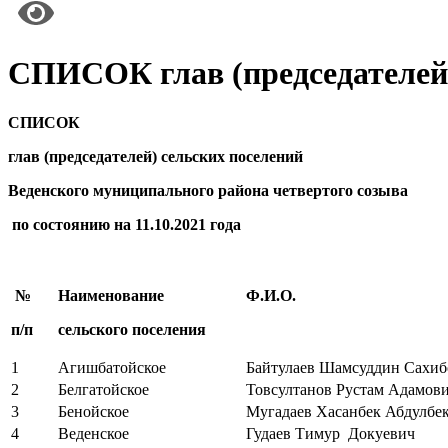
СПИСОК глав (председателей)
СПИСОК
глав (председателей) сельских поселений
Веденского муниципального района четвертого созыва
по состоянию на 11.10.2021 года
№
Наименование
Ф.И.О.
п/п
сельского поселения
1
Агишбатойское
Байтулаев Шамсуддин Сахиб
2
Белгатойское
Товсултанов Рустам Адамов
3
Бенойское
Мугадаев Хасанбек Абдулбе
4
Веденское
Гудаев Тимур Докуевич