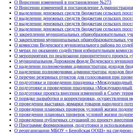
О Внисении изменений в постановление №273
О Внисении изменений в постановление Администрации
О выделении денежных средств бюджетам сельских посел
О выделении денежных средств бюджетам сельских посел
О выделении денежных средств бюджетам сельских посел
О выделении денежных средств бюджетам сельских посел
О закреплении муниципальных общеобразовательных учр
О закреплении муниципальных общеобразовательных учр
О комиссии Веденского муниципального района по содей
О мерах по оказанию содействия избирательным комисси
О мероприятиях по реализации приоритетного проекта «
О муниципальном Дорожном фонде Веденского муниципа
О наделении полномочиями администратора доходов бю
О наделении полномочиями администратора доходов бю
О перечне резервных пунктов для голосования при прове
О подготовке и проведении праздника «Международный 
О подготовке и проведении праздника «Международный 
О подготовке проекта внесения изменений в Схему терр
О порядке разработки и корректировки, осуществления м
О проведении выставки- ярмарки товаров народного пот
О проведении плановых проверок условий жизни подопе
О проведении плановых проверок условий жизни подоп
О проведении публичных слушаний по проекту внесения 
О Программе формирования, подготовки и использования
О реорганизации МБОУ « Бенойская ООШ» на среднюю 