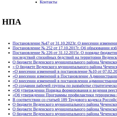
Контакты
НПА
Постановление №47 от 31.10.2023г. О внесении изменени
Постановление № 252 от 17.10.2017г. Об образовании из
Постановление № 226 от 31.12.2015г. О порядке бюджет
последствий стихийных бедствий на территории Веденск
О бюджете Веденского муниципального района Чеченско
« О бюджете Веденского муниципального района Чеченск
«О внесении изменений в постановление №10 от 07.02.20
«О внесении изменений в Постановление Администрации
«О внесении изменений в постановлении администрации
«О создании рабочей группы по разработке стратегичес
«Об утверждении Порядка формирования и ведения реест
«Об утверждении Программы профилактики терроризма и 
В соответствии со статьей 189 Трудового кодекса Россий
О бюджете Веденского муниципального района Чеченскои
О бюджете Веденского муниципального района Чеченскои
О бюджете Веденского муниципального района Чеченскои