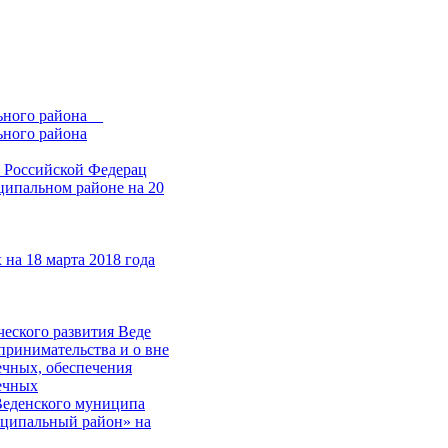
ного района__
ного района
Российской Федерац
ипальном районе на 20
на 18 марта 2018 года
ческого развития Веде
принимательства и о вне
ечных, обеспечения
ечных
 Веденского муниципа
ипальный район» на