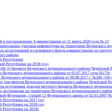
й в постановление Администрации от 11 марта 2020 года № 23
бирательных участков референдума на территории Веденского м
ных ассигнований из резервного фонда администрации по пред
ого района
й Республики
ой Республики на 2018 год»
18г. О бюджете Веденского муниципального района Чеченской 
 Веденского муниципального района от 05.07.2017 года №179»
 Веденского муниципального района от 09.08.2017 г. №206 «О
ких документов Веденского муниципального района Чеченской Р
ра источников доходов местного бюджета Веденского муниципал
экстремизма на территории Веденского муниципального района
ской Федерации, статьей 12 Федерального закона от 02.03.2007 
̆ Республики на 2017 год
̆ Республики на 2018 год
̆ Республики на 2018г