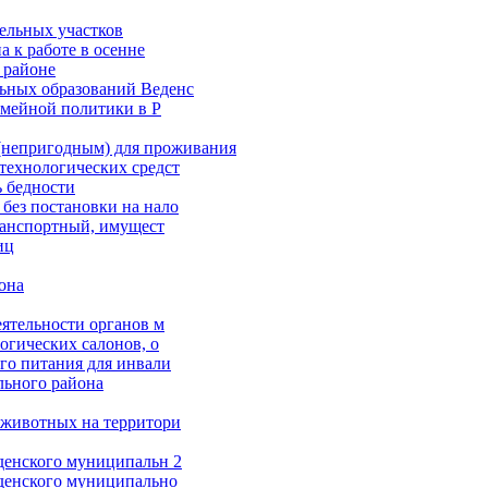
ельных участков
а к работе в осенне
районе
ьных образований Веденс
ейной политики в Р
(непригодным) для проживания
технологических средст
ь бедности
без постановки на нало
ранспортный, имущест
иц
она
еятельности органов м
огических салонов, о
го питания для инвали
ьного района
 животных на территори
денского муниципальн 2
еденского муниципально