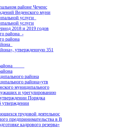
альном районе Чеченс
ждений Веденского муни
ипальной услуги_
ипальной услуги
ериод 2018 и 2019 годов
о района_-
о района
йона_
йона», утвержденную 351
айона_____
айона
ципального района
ципального района»утв
енского муниципального
служащих и урегулированию
б утверждении Порядка
б утверждении
ающихся трудовой деятельнос
лого предпринимательства в В
одготовке кадрового резерва»