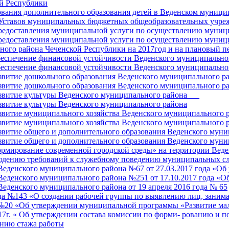
й Республики
ния дополнительного образования детей в Веденском муницип
и Уставов муниципальных бюджетных общеобразовательных учре
предоставления муниципальной услуги по осуществлению муниц
предоставления муниципальной услуги по осуществлению муниц
го района Чеченской Республики на 2017год и на плановый п
спечение финансовой устойчивости Веденского муниципальног
спечение финансовой устойчивости Веденского муниципальног
витие дошкольного образования Веденского муниципального ра
витие дошкольного образования Веденского муниципального ра
витие культуры Веденского муниципального района___
витие культуры Веденского муниципального района
витие муниципального хозяйства Веденского муниципального р
витие муниципального хозяйства Веденского муниципального р
витие общего и дополнительного образования Веденского муни
витие общего и дополнительного образования Веденского муни
мирование современной городской среды» на территории Вед
людению требований к служебному поведению муниципальных 
Веденского муниципального района №67 от 27.03.2017 года «О
Веденского муниципального района №251 от 17.10.2017 года «О
еденского муниципального района от 19 апреля 2016 года № 65
ода №143 «О создании рабочей группы по выявлению лиц, заним
г. №20 «Об утверждении муниципальной программы «Развитие ма
17г. « Об утверждении состава комиссии по форми- рованию и п
ению стажа работы