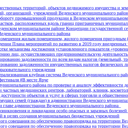
ественных территорий, объектов недвижимого имущества и зем
̆, организаций, учреждений Веденского муниципального район
обороту промышленной продукции в Веденском муниципальном 
частков, расположенных вдоль границ приграничных муниципал
денском муниципальном районе Концепции государственной сем
Веденского муниципального района
 помещения жилым помещением, жилого помещения пригодным 
дении Плана мероприятий по развитию в 2019 году внедренных 
отке механизма достижения установленного показателя «уровен
лению лиц, осуществляющих предпринимательскую деятельность 
лированию задолженности по всем видам налогов (земельный, т
ированию задолженности имущественных налогов физических л
разовательного учреждения
рализованная клубная система Веденского муниципального рай
фестиваля #В месте Ярче
униципального района по проверке и анализу эффективности д
и частных медицинских центров, лабораторий, клиник, косметол
доступности объектов и услуг в сферах торговли и общественно
мущих семей (граждан) в администрации Веденского муниципал
 главе администрации Веденского муниципального района_
зникновения и ликвидации особо опасных и заразных болезней
̆ в целях создания муниципальных бюджетных учреждений
ого совещания по обеспечению правопорядка на территории Ве
ного совещания по обеспечению правопорядка на территории В