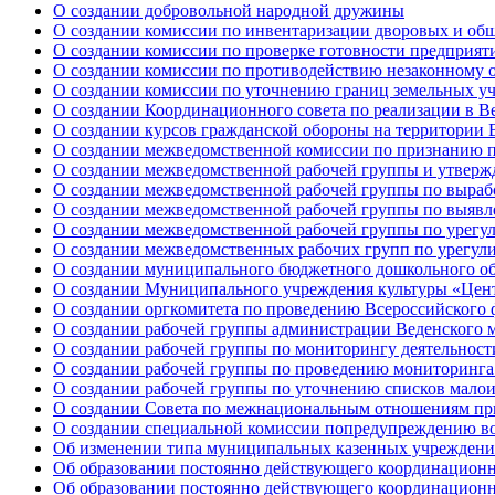
О создании добровольной народной дружины
О создании комиссии по инвентаризации дворовых и общ
О создании комиссии по проверке готовности предприятии
О создании комиссии по противодействию незаконному 
О создании комиссии по уточнению границ земельных у
О создании Координационного совета по реализации в Ве
О создании курсов гражданской обороны на территории 
О создании межведомственной комиссии по признанию
О создании межведомственной рабочей группы и утверж
О создании межведомственной рабочей группы по выраб
О создании межведомственной рабочей группы по выяв
О создании межведомственной рабочей группы по урегу
О создании межведомственных рабочих групп по урегул
О создании муниципального бюджетного дошкольного об
О создании Муниципального учреждения культуры «Цент
О создании оргкомитета по проведению Всероссийского 
О создании рабочей группы администрации Веденского м
О создании рабочей группы по мониторингу деятельност
О создании рабочей группы по проведению мониторинга 
О создании рабочей группы по уточнению списков малои
О создании Совета по межнациональным отношениям при
О создании специальной комиссии попредупреждению во
Об изменении типа муниципальных казенных учреждении
Об образовании постоянно действующего координационн
Об образовании постоянно действующего координацион