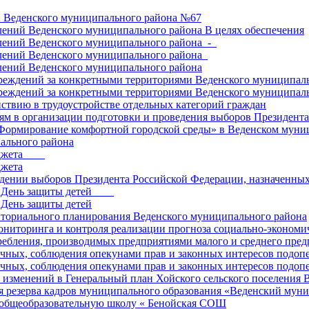
 Веденского муниципального района №67
ений Веденского муниципального района В целях обеспечения
ений Веденского муниципального района_-_
ений Веденского муниципального района_
ений Веденского муниципального района
еждений за конкретными территориями Веденского муниципаль
еждений за конкретными территориями Веденского муниципаль
ствию в трудоустройстве отдельных категорий граждан
ям в организации подготовки и проведения выборов Президента 
Формирование комфортной городской среды» в Веденском муниц
льного района
джета____
джета
дении выборов Президента Российской Федерации, назначенных 
День защиты детей____
День защиты детей
иториального планирования Веденского муниципального района
ониторинга и контроля реализации прогноза социально-экономи
ребления, производимых предприятиями малого и среднего пред
чных, соблюдения опекунами прав и законных интересов подоп
ечных, соблюдения опекунами прав и законных интересов подоп
изменений в Генеральный план Хойского сельского поселения
 резерва кадров муниципального образования «Веденский муниц
общеобразовательную школу « Бенойская СОШ