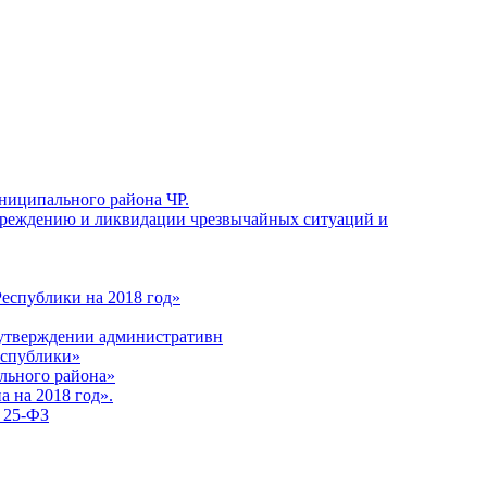
униципального района ЧР.
упреждению и ликвидации чрезвычайных ситуаций и
Республики на 2018 год»
б утверждении административн
еспублики»
ьного района»
 на 2018 год».
№ 25-ФЗ