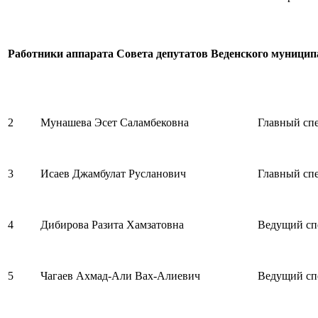
Работники аппарата Совета депутатов Веденского муницип
2
Мунашева Эсет Саламбековна
Главный сп
3
Исаев Джамбулат Русланович
Главный сп
4
Дибирова Разита Хамзатовна
Ведущий сп
5
Чагаев Ахмад-Али Вах-Алиевич
Ведущий сп